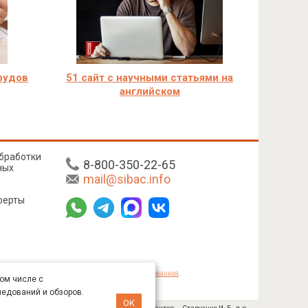
трудов
51 сайт с научными статьями на
английском
бработки
8-800-350-22-65
ных
mail@sibac.info
ферты
mmons «Attribution» («Атрибуция») 4.0 Непортированная
.
том числе с
ледований и обзоров.
ОК