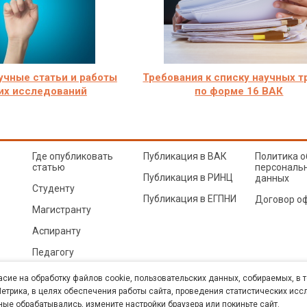
учные статьи и работы
Требования к списку научных 
их исследований
по форме 16 ВАК
Где опубликовать
Публикация в ВАК
Политика о
статью
персональ
Публикация в РИНЦ
данных
Студенту
Публикация в ЕГПНИ
Договор о
Магистранту
Аспиранту
Педагогу
© Sibac.info 2026. Все права защищены.
Это произведение доступно по
лицензии Creative Co
асие на обработку файлов cookie, пользовательских данных, собираемых, в 
Карта сайта
трика, в целях обеспечения работы сайта, проведения статистических исс
ные обрабатывались, измените настройки браузера или покиньте сайт.