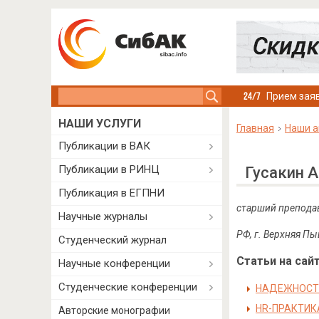
Search this site
Прием заяв
НАШИ УСЛУГИ
Главная
Наши а
Публикации в ВАК
Публикации в РИНЦ
Гусакин 
Публикация в ЕГПНИ
старший преподав
Научные журналы
РФ, г. Верхняя П
Студенческий журнал
Статьи на сайт
Научные конференции
Студенческие конференции
НАДЕЖНОСТЬ
HR-ПРАКТИК
Авторские монографии