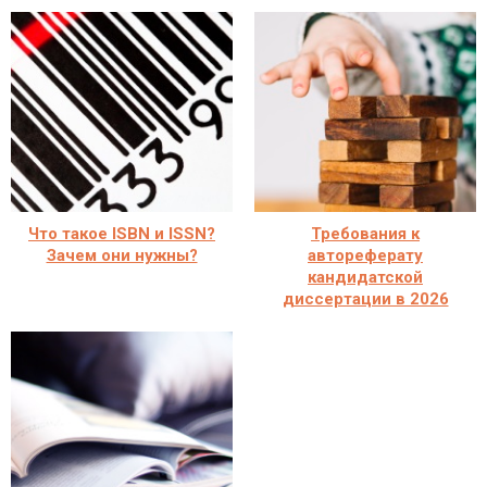
Что такое ISBN и ISSN?
Требования к
Зачем они нужны?
автореферату
кандидатской
диссертации в 2026