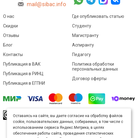
mail@sibac.info
О нас
Где опубликовать статью
Скидки
Студенту
Отзывы
Магистранту
Блог
Аспиранту
Контакты
Педагогу
Публикация в ВАК
Политика обработки
персональных данных
Публикация в РИНЦ
Договор оферты
Публикация в ЕГПНИ
© Sibac.info 2026. Все права защищены.
Это
Оставаясь на сайте, вы даете согласие на обработку файлов
произведение доступно по
лицензии Creative
cookie, пользовательских данных, собираемых, в том числе с
Commons «Attribution» («Атрибуция») 4.0
Непортированная
.
использованием сервиса Яндекс.Метрика, в целях
Карта сайта
обеспечения работы сайта, проведения статистических