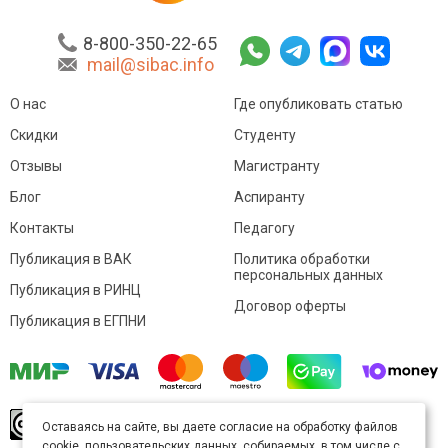
8-800-350-22-65
mail@sibac.info
О нас
Где опубликовать статью
Скидки
Студенту
Отзывы
Магистранту
Блог
Аспиранту
Контакты
Педагогу
Публикация в ВАК
Политика обработки
персональных данных
Публикация в РИНЦ
Договор оферты
Публикация в ЕГПНИ
© Sibac.info 2026. Все права защищены.
Это
Оставаясь на сайте, вы даете согласие на обработку файлов
произведение доступно по
лицензии Creative
cookie, пользовательских данных, собираемых, в том числе с