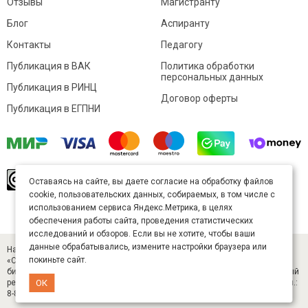
Отзывы
Магистранту
Блог
Аспиранту
Контакты
Педагогу
Публикация в ВАК
Политика обработки
персональных данных
Публикация в РИНЦ
Договор оферты
Публикация в ЕГПНИ
© Sibac.info 2026. Все права защищены.
Это
Оставаясь на сайте, вы даете согласие на обработку файлов
произведение доступно по
лицензии Creative
cookie, пользовательских данных, собираемых, в том числе с
Commons «Attribution» («Атрибуция») 4.0
Непортированная
.
использованием сервиса Яндекс.Метрика, в целях
Карта сайта
обеспечения работы сайта, проведения статистических
исследований и обзоров. Если вы не хотите, чтобы ваши
данные обрабатывались, измените настройки браузера или
Научный журнал «Студенческий» (ISSN 2541-9412). Издатель — ООО
покиньте сайт.
«СибАК» (ИНН 5402054157). Размещается в Научной электронной
библиотеке eLIBRARY.RU (договор № 445-11/2019 от 05.11.2019). Главный
редактор — Старченко И. Б., д-р техн. наук. E-mail: student@sibac.info, тел.:
ОК
8-800-350-22-65.