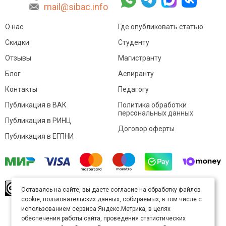
mail@sibac.info
О нас
Где опубликовать статью
Скидки
Студенту
Отзывы
Магистранту
Блог
Аспиранту
Контакты
Педагогу
Публикация в ВАК
Политика обработки
персональных данных
Публикация в РИНЦ
Договор оферты
Публикация в ЕГПНИ
© Sibac.info 2026. Все права защищены.
Это
Оставаясь на сайте, вы даете согласие на обработку файлов
произведение доступно по
лицензии Creative
cookie, пользовательских данных, собираемых, в том числе с
Commons «Attribution» («Атрибуция») 4.0
Непортированная
.
использованием сервиса Яндекс.Метрика, в целях
Карта сайта
обеспечения работы сайта, проведения статистических