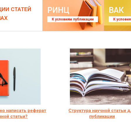
РИНЦ
ВАК
ЦИИ СТАТЕЙ
ЛАХ
К условиям публикации
К услови
но написать реферат
Структура научной статьи д
чной статьи?
публикации