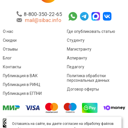
8-800-350-22-65
mail@sibac.info
О нас
Где опубликовать статью
Скидки
Студенту
Отзывы
Магистранту
Блог
Аспиранту
Контакты
Педагогу
Публикация в ВАК
Политика обработки
персональных данных
Публикация в РИНЦ
Договор оферты
Публикация в ЕГПНИ
© Sibac.info 2026. Все права защищены.
Это
Оставаясь на сайте, вы даете согласие на обработку файлов
произведение доступно по
лицензии Creative