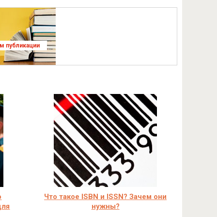
ям публикации
о
Что такое ISBN и ISSN? Зачем они
для
нужны?