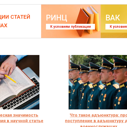
РИНЦ
ВАК
ЦИИ СТАТЕЙ
ЛАХ
К условиям публикации
К услови
еская значимость
Что такое адъюнктура: пр
ия в научной статье
поступление в адъюнктуру 
военнослужащих