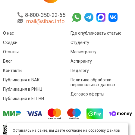
8-800-350-22-65
mail@sibac.info
О нас
Где опубликовать статью
Скидки
Студенту
Отзывы
Магистранту
Блог
Аспиранту
Контакты
Педагогу
Публикация в ВАК
Политика обработки
персональных данных
Публикация в РИНЦ
Договор оферты
Публикация в ЕГПНИ
© Sibac.info 2026. Все права защищены.
Это
Оставаясь на сайте, вы даете согласие на обработку файлов
произведение доступно по
лицензии Creative