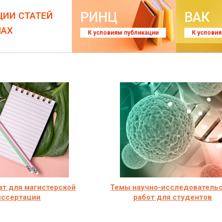
РИНЦ
ВАК
ЦИИ СТАТЕЙ
ЛАХ
К условиям публикации
К услови
т для магистерской
Темы научно-исследователь
иссертации
работ для студентов