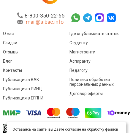
8-800-350-22-65
mail@sibac.info
О нас
Где опубликовать статью
Скидки
Студенту
Отзывы
Магистранту
Блог
Аспиранту
Контакты
Педагогу
Публикация в ВАК
Политика обработки
персональных данных
Публикация в РИНЦ
Договор оферты
Публикация в ЕГПНИ
© Sibac.info 2026. Все права защищены.
Это
Оставаясь на сайте, вы даете согласие на обработку файлов
произведение доступно по
лицензии Creative