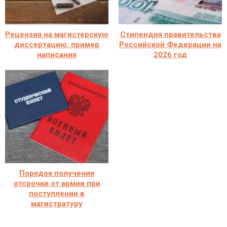
Рецензия на магистерскую
Стипендия правительства
диссертацию: пример
Российской Федерации на
написания
2026 год
Порядок получения
отсрочки от армии при
поступлении в
магистратуру