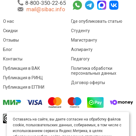
8-800-350-22-65
mail@sibac.info
О нас
Где опубликовать статью
Скидки
Студенту
Отзывы
Магистранту
Блог
Аспиранту
Контакты
Педагогу
Публикация в ВАК
Политика обработки
персональных данных
Публикация в РИНЦ
Договор оферты
Публикация в ЕГПНИ
© Sibac.info 2026. Все права защищены.
Это
Оставаясь на сайте, вы даете согласие на обработку файлов
произведение доступно по
лицензии Creative
cookie, пользовательских данных, собираемых, в том числе с
Commons «Attribution» («Атрибуция») 4.0
Непортированная
.
использованием сервиса Яндекс.Метрика, в целях
Карта сайта