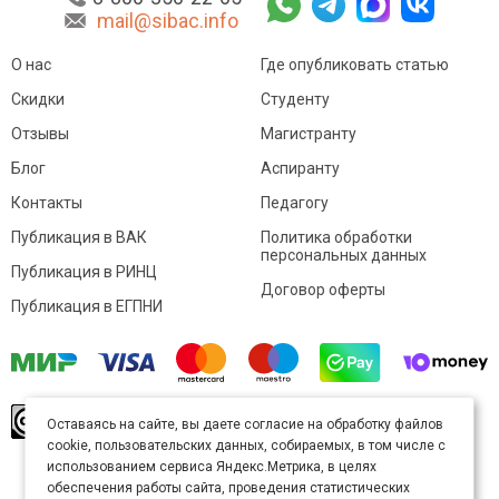
mail@sibac.info
О нас
Где опубликовать статью
Скидки
Студенту
Отзывы
Магистранту
Блог
Аспиранту
Контакты
Педагогу
Публикация в ВАК
Политика обработки
персональных данных
Публикация в РИНЦ
Договор оферты
Публикация в ЕГПНИ
© Sibac.info 2026. Все права защищены.
Это
Оставаясь на сайте, вы даете согласие на обработку файлов
произведение доступно по
лицензии Creative
cookie, пользовательских данных, собираемых, в том числе с
Commons «Attribution» («Атрибуция») 4.0
Непортированная
.
использованием сервиса Яндекс.Метрика, в целях
Карта сайта
обеспечения работы сайта, проведения статистических