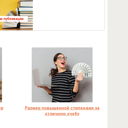
ям публикации
ер
Размер повышенной стипендии за
отличную учебу