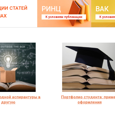
РИНЦ
ВАК
ЦИИ СТАТЕЙ
ЛАХ
К условиям публикации
К услови
одной аспирантуры в
Портфолио студента: прим
другую
оформления