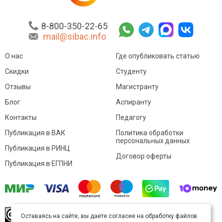
8-800-350-22-65
mail@sibac.info
О нас
Где опубликовать статью
Скидки
Студенту
Отзывы
Магистранту
Блог
Аспиранту
Контакты
Педагогу
Публикация в ВАК
Политика обработки
персональных данных
Публикация в РИНЦ
Договор оферты
Публикация в ЕГПНИ
© Sibac.info 2026. Все права защищены.
Это
Оставаясь на сайте, вы даете согласие на обработку файлов
произведение доступно по
лицензии Creative