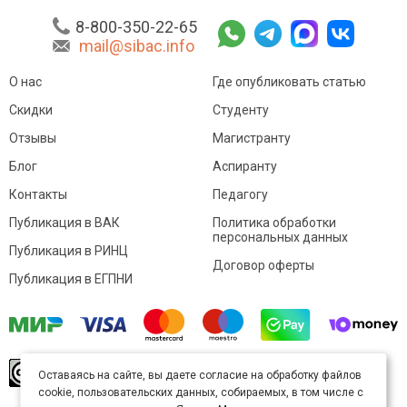
8-800-350-22-65
mail@sibac.info
О нас
Где опубликовать статью
Скидки
Студенту
Отзывы
Магистранту
Блог
Аспиранту
Контакты
Педагогу
Публикация в ВАК
Политика обработки
персональных данных
Публикация в РИНЦ
Договор оферты
Публикация в ЕГПНИ
© Sibac.info 2026. Все права защищены.
Это
Оставаясь на сайте, вы даете согласие на обработку файлов
произведение доступно по
лицензии Creative
cookie, пользовательских данных, собираемых, в том числе с
Commons «Attribution» («Атрибуция») 4.0