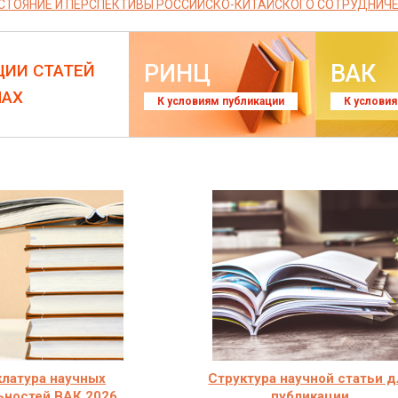
СТОЯНИЕ И ПЕРСПЕКТИВЫ РОССИЙСКО-КИТАЙСКОГО СОТРУДНИЧЕ
РИНЦ
ВАК
ЦИИ СТАТЕЙ
ЛАХ
К условиям публикации
К услови
латура научных
Структура научной статьи д
ьностей ВАК 2026
публикации