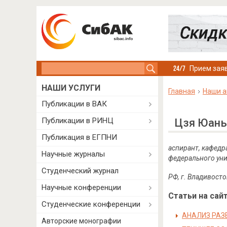
Search this site
Прием заяв
НАШИ УСЛУГИ
Главная
Наши а
Публикации в ВАК
Публикации в РИНЦ
Цзя Юань
Публикация в ЕГПНИ
аспирант, кафед
Научные журналы
федерального ун
Студенческий журнал
РФ, г.
Владивосто
Научные конференции
Статьи на сайт
Студенческие конференции
АНАЛИЗ РАЗ
Авторские монографии