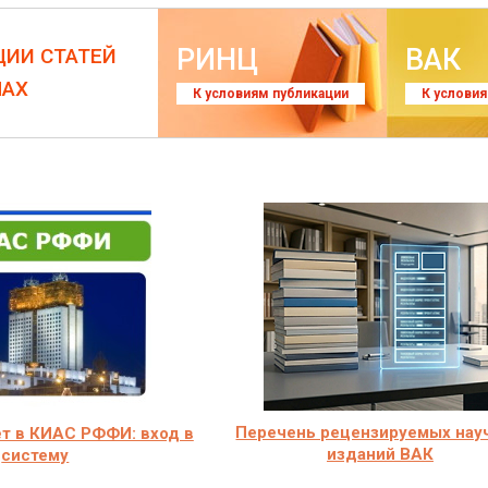
РИНЦ
ВАК
ЦИИ СТАТЕЙ
ЛАХ
К условиям публикации
К услови
Перечень рецензируемых нау
т в КИАС РФФИ: вход в
изданий ВАК
систему