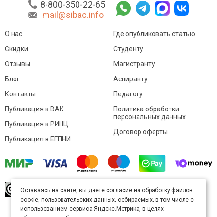
8-800-350-22-65
mail@sibac.info
О нас
Где опубликовать статью
Скидки
Студенту
Отзывы
Магистранту
Блог
Аспиранту
Контакты
Педагогу
Публикация в ВАК
Политика обработки
персональных данных
Публикация в РИНЦ
Договор оферты
Публикация в ЕГПНИ
© Sibac.info 2026. Все права защищены.
Это
Оставаясь на сайте, вы даете согласие на обработку файлов
произведение доступно по
лицензии Creative
cookie, пользовательских данных, собираемых, в том числе с
Commons «Attribution» («Атрибуция») 4.0
Непортированная
.
использованием сервиса Яндекс.Метрика, в целях
Карта сайта