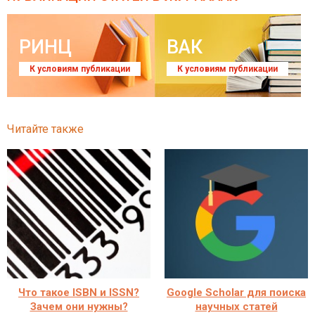
РИНЦ
ВАК
К условиям публикации
К условиям публикации
Читайте также
Что такое ISBN и ISSN?
Google Scholar для поиска
Зачем они нужны?
научных статей