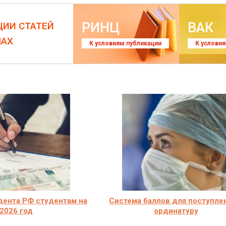
РИНЦ
ВАК
ЦИИ СТАТЕЙ
ЛАХ
К условиям публикации
К услови
дента РФ студентам на
Система баллов для поступле
2026 год
ординатуру