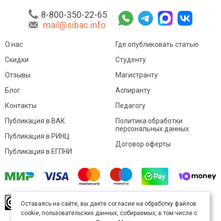
8-800-350-22-65
mail@sibac.info
О нас
Где опубликовать статью
Скидки
Студенту
Отзывы
Магистранту
Блог
Аспиранту
Контакты
Педагогу
Публикация в ВАК
Политика обработки
персональных данных
Публикация в РИНЦ
Договор оферты
Публикация в ЕГПНИ
© Sibac.info 2026. Все права защищены.
Это
Оставаясь на сайте, вы даете согласие на обработку файлов
произведение доступно по
лицензии Creative
cookie, пользовательских данных, собираемых, в том числе с
Commons «Attribution» («Атрибуция») 4.0