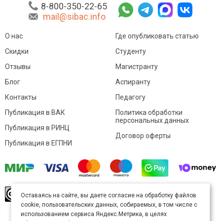
8-800-350-22-65
mail@sibac.info
О нас
Где опубликовать статью
Скидки
Студенту
Отзывы
Магистранту
Блог
Аспиранту
Контакты
Педагогу
Публикация в ВАК
Политика обработки
персональных данных
Публикация в РИНЦ
Договор оферты
Публикация в ЕГПНИ
© Sibac.info 2026. Все права защищены.
Это
Оставаясь на сайте, вы даете согласие на обработку файлов
произведение доступно по
лицензии Creative
cookie, пользовательских данных, собираемых, в том числе с
Commons «Attribution» («Атрибуция») 4.0
Непортированная
.
использованием сервиса Яндекс.Метрика, в целях