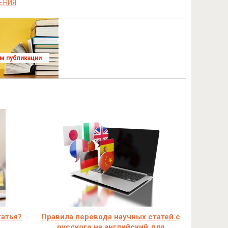
ЕНИЯ
ям публикации
татья?
Правила перевода научных статей с
русского на английский для