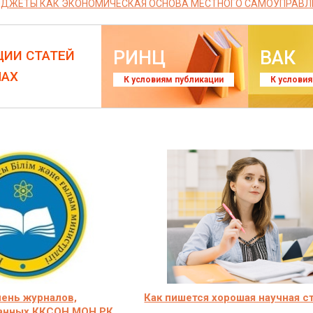
ДЖЕТЫ КАК ЭКОНОМИЧЕСКАЯ ОСНОВА МЕСТНОГО САМОУПРАВЛ
РИНЦ
ВАК
ЦИИ СТАТЕЙ
ЛАХ
К условиям публикации
К услови
ень журналов,
Как пишется хорошая научная с
анных ККСОН МОН РК