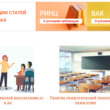
РИНЦ
ВАК
ЦИИ СТАТЕЙ
ЛАХ
К условиям публикации
К услови
ерской диссертации от
Понятие педагогической технол
и до
педагогике