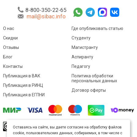
8-800-350-22-65
mail@sibac.info
О нас
Где опубликовать статью
Скидки
Студенту
Отзывы
Магистранту
Блог
Аспиранту
Контакты
Педагогу
Публикация в ВАК
Политика обработки
персональных данных
Публикация в РИНЦ
Договор оферты
Публикация в ЕГПНИ
© Sibac.info 2026. Все права защищены.
Это
Оставаясь на сайте, вы даете согласие на обработку файлов
произведение доступно по
лицензии Creative
cookie, пользовательских данных, собираемых, в том числе с
Commons «Attribution» («Атрибуция») 4.0