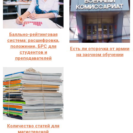
Балльно-рейтинговая
система: расшифровка,
положение, БРС для
Есть ли отсрочка от армии
студентов и
на заочном обучении
преподавателей
Количество статей для
магистерской