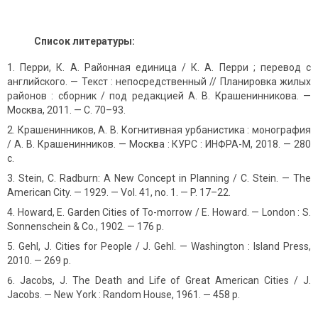
Список литературы:
Перри, К. А. Районная единица / К. А. Перри ; перевод с
английского. — Текст : непосредственный // Планировка жилых
районов : сборник / под редакцией А. В. Крашенинникова. —
Москва, 2011. — С. 70–93.
Крашенинников, А. В. Когнитивная урбанистика : монография
/ А. В. Крашенинников. — Москва : КУРС : ИНФРА-М, 2018. — 280
с.
Stein, C. Radburn: A New Concept in Planning / C. Stein. — The
American City. — 1929. — Vol. 41, no. 1. — P. 17–22.
Howard, E. Garden Cities of To-morrow / E. Howard. — London : S.
Sonnenschein & Co., 1902. — 176 p.
Gehl, J. Cities for People / J. Gehl. — Washington : Island Press,
2010. — 269 p.
Jacobs, J. The Death and Life of Great American Cities / J.
Jacobs. — New York : Random House, 1961. — 458 p.