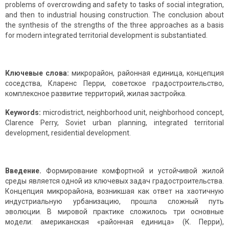
problems of overcrowding and safety to tasks of social integration,
and then to industrial housing construction. The conclusion about
the synthesis of the strengths of the three approaches as a basis
for modern integrated territorial development is substantiated.
Ключевые слова:
микрорайон, районная единица, концепция
соседства, Кларенс Перри, советское градостроительство,
комплексное развитие территорий, жилая застройка.
Keywords:
microdistrict, neighborhood unit, neighborhood concept,
Clarence Perry, Soviet urban planning, integrated territorial
development, residential development.
Введение.
Формирование комфортной и устойчивой жилой
среды является одной из ключевых задач градостроительства.
Концепция микрорайона, возникшая как ответ на хаотичную
индустриальную урбанизацию, прошла сложный путь
эволюции. В мировой практике сложилось три основные
модели: американская «районная единица» (К. Перри),