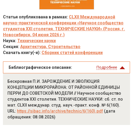
Статья опубликована в рамках:
CLXII Международной
научно-практической конференции «Научное сообщество
студентов XXI столетия. ТЕХНИЧЕСКИЕ НАУКИ» (Россия, г.
Новосибирск, 04 июня 2026 г.)
Наука:
Технические науки
Секция:
Архитектура, Строительство
Скачать книгу(-и):
Сборник статей конференции
Библиографическое описание:
Подробнее
Бескровная П.И. ЗАРОЖДЕНИЕ И ЭВОЛЮЦИЯ
КОНЦЕПЦИИ МИКРОРАЙОНА: ОТ РАЙОННОЙ ЕДИНИЦЫ
ПЕРРИ ДО СОВЕТСКОЙ МОДЕЛИ // Научное сообщество
студентов XXI столетия. ТЕХНИЧЕСКИЕ НАУКИ: сб. ст. по
мат. CLXII междунар. студ. науч.-практ. конф. № 6(160).
URL:
https://sibac.info/archive/technic/6(160).pdf
(дата
обращения: 08.08.2026)