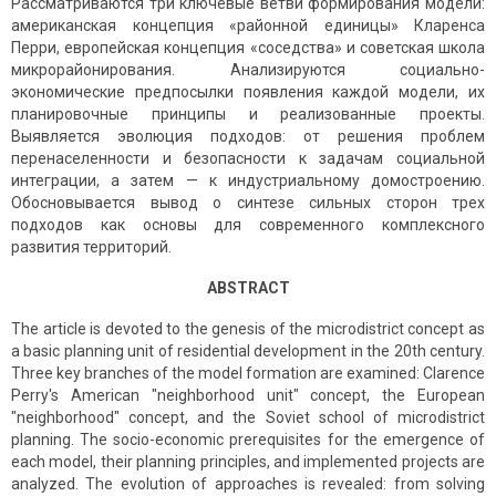
Рассматриваются три ключевые ветви формирования модели:
американская концепция «районной единицы» Кларенса
Перри, европейская концепция «соседства» и советская школа
микрорайонирования. Анализируются социально-
экономические предпосылки появления каждой модели, их
планировочные принципы и реализованные проекты.
Выявляется эволюция подходов: от решения проблем
перенаселенности и безопасности к задачам социальной
интеграции, а затем — к индустриальному домостроению.
Обосновывается вывод о синтезе сильных сторон трех
подходов как основы для современного комплексного
развития территорий.
ABSTRACT
The article is devoted to the genesis of the microdistrict concept as
a basic planning unit of residential development in the 20th century.
Three key branches of the model formation are examined: Clarence
Perry's American "neighborhood unit" concept, the European
"neighborhood" concept, and the Soviet school of microdistrict
planning. The socio-economic prerequisites for the emergence of
each model, their planning principles, and implemented projects are
analyzed. The evolution of approaches is revealed: from solving