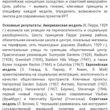
европейская «концепция соседства» и советский микрорайон.
Цель работы — выявить генезис, ключевые принципы и
специфику каждой модели, определить возможности их
синтеза для современных проектов КРТ.
Основные результаты.
Американская модель
(К. Перри, 1929
г.) возникла как реакция на перенаселенность и социальную
разобщенность. Шесть принципов Перри: размер района,
обязательная начальная школа в центре, локальные магазины
на периферии, сеть пешеходных дорожек (Radburn, 1929 г.),
магистральные улицы по границам, общественный центр.
Практическая реализация: Sunnyside Gardens (1924), Radburn
(1929), Greenbelt (1935), Baldwin Hills Village (1941), а также
более поздние Reston (1964) и Columbia (1967).
Европейская
модель
(Э. Говард, Б. Паркер, Р. Анвин, Э. Мэй)
ориентировалась на социальную интеграцию, экологичность и
качество общественных пространств. Ключевые проекты:
Hampstead Garden Suburb (1907, Англия), Römerstadt (1927,
Франкфурт), Hansaviertel (1957, Берлин), Stevenage (1946,
первый «новый город»), а также современные Vauban
(Фрайбург) и Hammarby Sjöstad (Стокгольм).
Советская
модель
(Л. Веснин, С. Чернышёв) развивалась как инструмент
государственной жилищной политики для массового