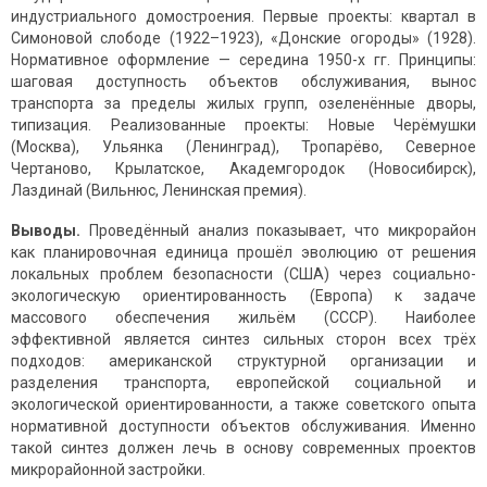
индустриального домостроения. Первые проекты: квартал в
Симоновой слободе (1922–1923), «Донские огороды» (1928).
Нормативное оформление — середина 1950-х гг. Принципы:
шаговая доступность объектов обслуживания, вынос
транспорта за пределы жилых групп, озеленённые дворы,
типизация. Реализованные проекты: Новые Черёмушки
(Москва), Ульянка (Ленинград), Тропарёво, Северное
Чертаново, Крылатское, Академгородок (Новосибирск),
Лаздинай (Вильнюс, Ленинская премия).
Выводы.
Проведённый анализ показывает, что микрорайон
как планировочная единица прошёл эволюцию от решения
локальных проблем безопасности (США) через социально-
экологическую ориентированность (Европа) к задаче
массового обеспечения жильём (СССР). Наиболее
эффективной является синтез сильных сторон всех трёх
подходов: американской структурной организации и
разделения транспорта, европейской социальной и
экологической ориентированности, а также советского опыта
нормативной доступности объектов обслуживания. Именно
такой синтез должен лечь в основу современных проектов
микрорайонной застройки.