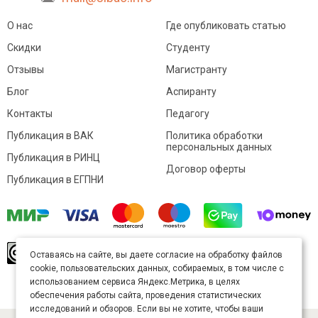
О нас
Где опубликовать статью
Скидки
Студенту
Отзывы
Магистранту
Блог
Аспиранту
Контакты
Педагогу
Публикация в ВАК
Политика обработки
персональных данных
Публикация в РИНЦ
Договор оферты
Публикация в ЕГПНИ
© Sibac.info 2026. Все права защищены.
Это
Оставаясь на сайте, вы даете согласие на обработку файлов
произведение доступно по
лицензии Creative
cookie, пользовательских данных, собираемых, в том числе с
Commons «Attribution» («Атрибуция») 4.0
Непортированная
.
использованием сервиса Яндекс.Метрика, в целях
Карта сайта
обеспечения работы сайта, проведения статистических
исследований и обзоров. Если вы не хотите, чтобы ваши