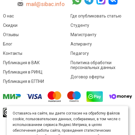
mail@sibac.info
О нас
Где опубликовать статью
Скидки
Студенту
Отзывы
Магистранту
Блог
Аспиранту
Контакты
Педагогу
Публикация в ВАК
Политика обработки
персональных данных
Публикация в РИНЦ
Договор оферты
Публикация в ЕГПНИ
© Sibac.info 2026. Все права защищены.
Это
Оставаясь на сайте, вы даете согласие на обработку файлов
произведение доступно по
лицензии Creative
cookie, пользовательских данных, собираемых, в том числе с
Commons «Attribution» («Атрибуция») 4.0
Непортированная
.
использованием сервиса Яндекс.Метрика, в целях
Карта сайта
обеспечения работы сайта, проведения статистических