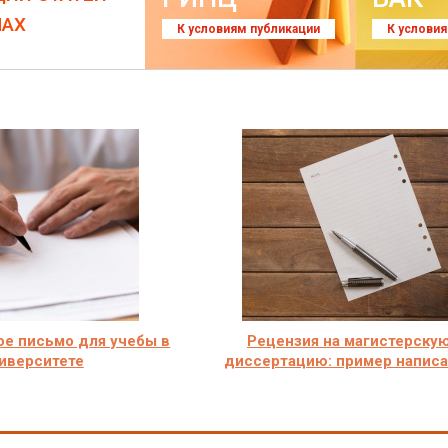
ЛАХ
К условиям публикации
К услови
е письмо для учебы в
Рецензия на магистерску
иверситете
диссертацию: пример напис