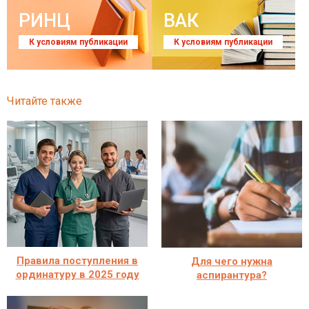
РИНЦ
ВАК
К условиям публикации
К условиям публикации
Читайте также
Правила поступления в
Для чего нужна
ординатуру в 2025 году
аспирантура?