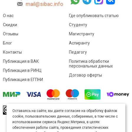
mail@sibac.info
О нас
Где опубликовать статью
Скидки
Студенту
Отзывы
Магистранту
Блог
Аспиранту
Контакты
Педагогу
Публикация в ВАК
Политика обработки
персональных данных
Публикация в РИНЦ
Договор оферты
Публикация в ЕГПНИ
© Sibac.info 2026. Все права защищены.
Это
Оставаясь на сайте, вы даете согласие на обработку файлов
произведение доступно по
лицензии Creative
cookie, пользовательских данных, собираемых, в том числе с
Commons «Attribution» («Атрибуция») 4.0
Непортированная
.
использованием сервиса Яндекс.Метрика, в целях
Карта сайта
обеспечения работы сайта, проведения статистических