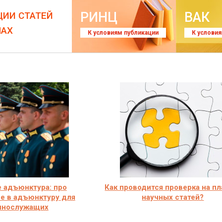
РИНЦ
ВАК
ЦИИ СТАТЕЙ
ЛАХ
К условиям публикации
К услови
е адъюнктура: про
Как проводится проверка на пл
е в адъюнктуру для
научных статей?
ннослужащих