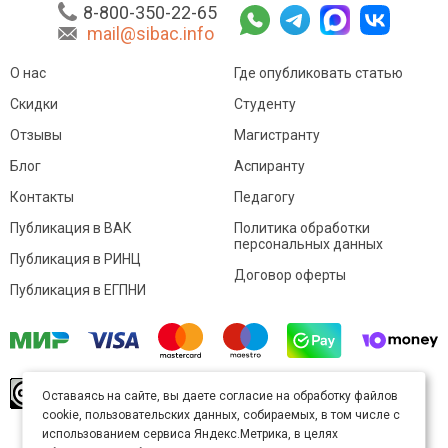
8-800-350-22-65
mail@sibac.info
О нас
Где опубликовать статью
Скидки
Студенту
Отзывы
Магистранту
Блог
Аспиранту
Контакты
Педагогу
Публикация в ВАК
Политика обработки
персональных данных
Публикация в РИНЦ
Договор оферты
Публикация в ЕГПНИ
© Sibac.info 2026. Все права защищены.
Это
Оставаясь на сайте, вы даете согласие на обработку файлов
произведение доступно по
лицензии Creative
cookie, пользовательских данных, собираемых, в том числе с
Commons «Attribution» («Атрибуция») 4.0
Непортированная
.
использованием сервиса Яндекс.Метрика, в целях