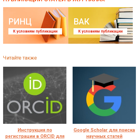
РИНЦ
ВАК
К условиям публикации
К условиям публикации
Читайте также
Инструкция по
Google Scholar для поиска
регистрации в ORCID для
научных статей