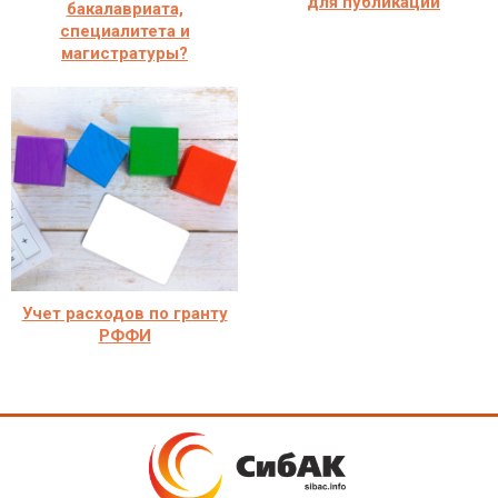
для публикации
бакалавриата,
специалитета и
магистратуры?
Учет расходов по гранту
РФФИ