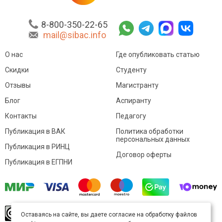
8-800-350-22-65
mail@sibac.info
О нас
Где опубликовать статью
Скидки
Студенту
Отзывы
Магистранту
Блог
Аспиранту
Контакты
Педагогу
Публикация в ВАК
Политика обработки
персональных данных
Публикация в РИНЦ
Договор оферты
Публикация в ЕГПНИ
© Sibac.info 2026. Все права защищены.
Это
Оставаясь на сайте, вы даете согласие на обработку файлов
произведение доступно по
лицензии Creative