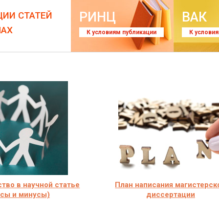
РИНЦ
ВАК
ЦИИ СТАТЕЙ
ЛАХ
К условиям публикации
К услови
тво в научной статье
План написания магистерск
сы и минусы)
диссертации