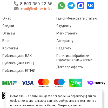
8-800-350-22-65
mail@sibac.info
О нас
Где опубликовать статью
Скидки
Студенту
Отзывы
Магистранту
Блог
Аспиранту
Контакты
Педагогу
Публикация в ВАК
Политика обработки
персональных данных
Публикация в РИНЦ
Договор оферты
Публикация в ЕГПНИ
© Sibac.info 2026. Все права защищены.
Это
Оставаясь на сайте, вы даете согласие на обработку файлов
произведение доступно по
лицензии Creative
cookie, пользовательских данных, собираемых, в том числе с
Commons «Attribution» («Атрибуция») 4.0
Непортированная
.
использованием сервиса Яндекс.Метрика, в целях