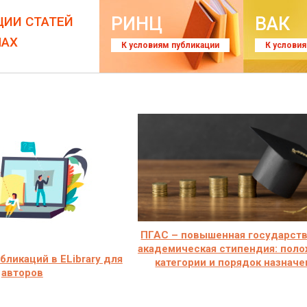
РИНЦ
ВАК
ЦИИ СТАТЕЙ
ЛАХ
К условиям публикации
К услови
ПГАС – повышенная государст
академическая стипендия: поло
ликаций в ELibrary для
категории и порядок назначе
авторов