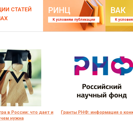
РИНЦ
ВАК
ЦИИ СТАТЕЙ
ЛАХ
К условиям публикации
К услови
ра в России: что дает и
Гранты РНФ: информация о кон
ачем нужна