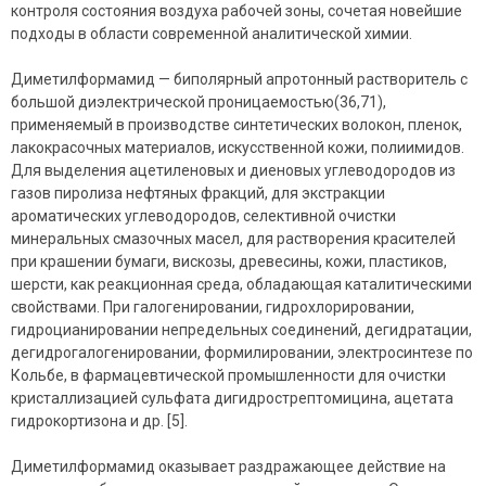
контроля состояния воздуха рабочей зоны, сочетая новейшие
подходы в области современной аналитической химии.
Диметилформамид — биполярный апротонный растворитель c
большой диэлектрической проницаемостью(36,71),
применяемый в производстве синтетических волокон, пленок,
лакокрасочных материалов, искусственной кожи, полиимидов.
Для выделения ацетиленовых и диеновых углеводородов из
газов пиролиза нефтяных фракций, для экстракции
ароматических углеводородов, селективной очистки
минеральных смазочных масел, для растворения красителей
при крашении бумаги, вискозы, древесины, кожи, пластиков,
шерсти, как реакционная среда, обладающая каталитическими
свойствами. При галогенировании, гидрохлорировании,
гидроцианировании непредельных соединений, дегидратации,
дегидрогалогенировании, формилировании, электросинтезе по
Кольбе, в фармацевтической промышленности для очистки
кристаллизацией сульфата дигидрострептомицина, ацетата
гидрокортизона и др. [5].
Диметилформамид оказывает раздражающее действие на