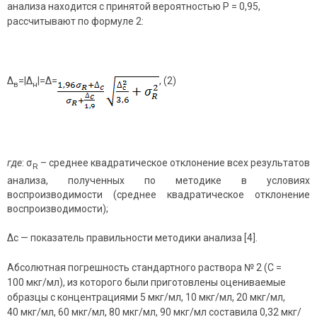
анализа находится с принятой вероятностью Р = 0,95,
рассчитывают по формуле 2:
Δ
=|Δ
|=Δ=
, (2)
в
н
где
: σ
– среднее квадратическое отклонение всех результатов
R
анализа, полученных по методике в условиях
воспроизводимости (среднее квадратическое отклонение
воспроизводимости);
Δс — показатель правильности методики анализа [4].
Абсолютная погрешность стандартного раствора № 2 (С =
100 мкг/мл), из которого были приготовлены оцениваемые
образцы с концентрациями 5 мкг/мл, 10 мкг/мл, 20 мкг/мл,
40 мкг/мл, 60 мкг/мл, 80 мкг/мл, 90 мкг/мл составила 0,32 мкг/