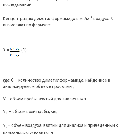
исследований.
3
Концентрацию диметилформамида в мг/м
воздуха Х
вычисляют по формуле:
Х =
, (1)
где
: G – количество диметилформамида, найденное в
анализируемом объеме пробы, мкг;
V – объем пробы, взятый для анализа, мл;
V
– объем всей пробы, мл;
1
V
– объем воздуха, взятый для анализа и приведенный к
0
нормальным условиям, л.