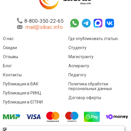
8-800-350-22-65
mail@sibac.info
О нас
Где опубликовать статью
Скидки
Студенту
Отзывы
Магистранту
Блог
Аспиранту
Контакты
Педагогу
Публикация в ВАК
Политика обработки
персональных данных
Публикация в РИНЦ
Договор оферты
Публикация в ЕГПНИ
© Sibac.info 2026. Все права защищены.
Это