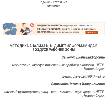
У данной статьи нет
дипломов
МЕТОДИКА АНАЛИЗА
N
,
N
-ДИМЕТИЛФОРМАМИДА В
ВОЗДУХЕ РАБОЧЕЙ ЗОНЫ
Сыченко Диана Викторовна
магистрант, кафедра инженерных проблем экологии, НГТУ,
г. Новосибирск
E
-
mail
:
diana
020789@
mail
.
ru
Ларичкина Наталья Илларионовна
научный руководитель, канд. геол. - минерал. наук, доцент, НГТУ,
г. Новосибирск