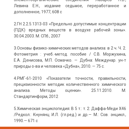
Левина Е.Н., издание седьмое, переработанное и
дополненное, 1977, 608 с
2.ГН 2.2.5.1313-03 «Предельно допустимые концентрации
(ПДК) вредных веществ в воздухе рабочей зоны».
30.04.2003. М. СПб., 2007
3.Основы физико-химических методов анализа: в 2 ч. Ч. 2.
Фотометрия : учеб.-метод. пособие / С.В. Моржухина,
Е.А. Денисова, М.П. Осмачко. — Дубна: Междунар. ун-т
природы о-ва и человека «Дубна», 2010. — 75 с.
4.РМГ-61-2010 «Показатели точности, правильности,
прецизионности методик количественного химического
анализа. Методы оценки». 25.11.2010. М.
Стандартинформ, 2012
5.Химическая энциклопедия: В 5 т.: т. 2: Даффа-Меди Х46
/Редкол.: Кнунянц И.Л. (гл.ред.) и др.— М.: Сов. энцикл.,
1990.— 671 c