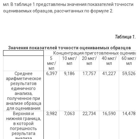
мл. В таблице 1 представлены значения показателей точности
оцениваемых образцов, рассчитанных по формуле 2.
Таблица 1.
Значения показателей точности оцениваемых образцов
Концентрация приготовленных оценива
5
10 мкг/
20 мкг/
40 мкг/
60 мкг/
мкг/
мл
мл
мл
мл
мл
Среднее
6,397
9,186
17,757
41,227
59,526
арифметическое
результатов
единичного
анализа,
полученное при
анализе образца
для оценивания
Верхняя и
3,982
7,063
22,734
16,590
14,478
нижняя граница,
в которой
погрешность
результата
анализа