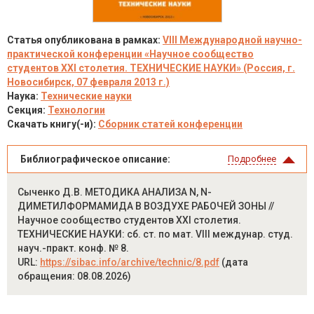
Статья опубликована в рамках:
VIII Международной научно-
практической конференции «Научное сообщество
студентов XXI столетия. ТЕХНИЧЕСКИЕ НАУКИ» (Россия, г.
Новосибирск, 07 февраля 2013 г.)
Наука:
Технические науки
Секция:
Технологии
Скачать книгу(-и):
Сборник статей конференции
Библиографическое описание:
Подробнее
Сыченко Д.В. МЕТОДИКА АНАЛИЗА N, N-
ДИМЕТИЛФОРМАМИДА В ВОЗДУХЕ РАБОЧЕЙ ЗОНЫ //
Научное сообщество студентов XXI столетия.
ТЕХНИЧЕСКИЕ НАУКИ: сб. ст. по мат. VIII междунар. студ.
науч.-практ. конф. № 8.
URL:
https://sibac.info/archive/technic/8.pdf
(дата
обращения: 08.08.2026)