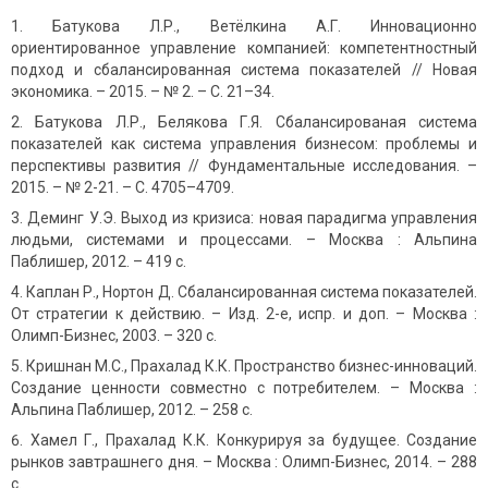
Батукова Л.Р., Ветёлкина А.Г. Инновационно
ориентированное управление компанией: компетентностный
подход и сбалансированная система показателей // Новая
экономика. – 2015. – № 2. – С. 21–34.
Батукова Л.Р., Белякова Г.Я. Сбалансированая система
показателей как система управления бизнесом: проблемы и
перспективы развития // Фундаментальные исследования. –
2015. – № 2-21. – С. 4705–4709.
Деминг У.Э. Выход из кризиса: новая парадигма управления
людьми, системами и процессами. – Москва : Альпина
Паблишер, 2012. – 419 с.
Каплан Р., Нортон Д. Сбалансированная система показателей.
От стратегии к действию. – Изд. 2-е, испр. и доп. – Москва :
Олимп-Бизнес, 2003. – 320 с.
Кришнан М.С., Прахалад К.К. Пространство бизнес-инноваций.
Создание ценности совместно с потребителем. – Москва :
Альпина Паблишер, 2012. – 258 с.
Хамел Г., Прахалад К.К. Конкурируя за будущее. Создание
рынков завтрашнего дня. – Москва : Олимп-Бизнес, 2014. – 288
с.