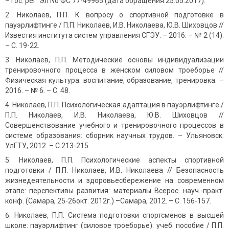
– Гос. рег. Эл No ФС 77-49965 (дата обращения 25.05.2017).
Николаев, П.П. К вопросу о спортивной подготовке в
пауэрлифтинге / П.П. Николаев, И.В. Николаева, Ю.В. Шиховцов //
Известия института систем управления СГЭУ. – 2016. – № 2 (14).
– С. 19-22.
Николаев, П.П. Методические основы индивидуализации
тренировочного процесса в женском силовом троеборье //
Физическая культура: воспитание, образование, тренировка. –
2016. – № 6. – С. 48.
Николаев, П.П. Психологическая адаптация в пауэрлифтинге /
П.П. Николаев, И.В. Николаева, Ю.В. Шиховцов //
Совершенствование учебного и тренировочного процессов в
системе образования: сборник научных трудов. – Ульяновск:
УлГТУ, 2012. – С.213-215.
Николаев, П.П. Психологические аспекты спортивной
подготовки / П.П. Николаев, И.В. Николаева // Безопасность
жизнедеятельности и здоровьесбережение на современном
этапе: перспективы развития: материалы Всерос. науч.-практ.
конф. (Самара, 25-26окт. 2012г.) –Самара, 2012. – С. 156-157.
Николаев, П.П. Система подготовки спортсменов в высшей
школе: пауэрлифтинг (силовое троеборье): учеб. пособие / П.П.