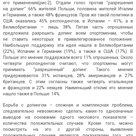
его применения(рис.2). Отдали голос против "разрешения
на допинг" 66% жителей Польши, половина жителей Италии
и Германии, а также 48% французов. Пров же такой политики в
США оказались 45% респондентов, в Испании — 41%, а в
Великобритании — лишь 38%. Пятая часть опрошенных
предложила разрешить допинг всем спортсменам, чтобы
не ставить некоторых в привилегированное положение.
Наибольшую поддержку эта идея нашла в Великобритании
(22%), Испании и Германии (19%), а также в США (17%). В
Польше это мнение поддержали всего 11% опрошенных. Около
четверти респондентов считают, что спортсмены могут
принимать "разрешенный" допинг. Такого мнения
придерживаются 31% испанцев, 28% американцев и 27%
британцев. С этим согласны также четверть итальянцев
и французов и 22% немцев. Наименьший отклик это мнение
нашло также в Польше: 14%.
Борьба с допингом – сложная и комплексная проблема,
следовательно невозможно сделать каких-то однозначных
выводов на основании одного числового показателя –
количества положительных случаев. Кроме того, можно
посмотреть на это с другой стороны, выявление
положительных случаев являются показателем того, что