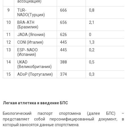
ассоциация)
9
TUR-
666
0,8
NADO(Турция)
10
BRA-ATH
656
2,1
(Бразилия)
11
JADA (Япония)
626
0
12
CONI (Италия)
445
1,3
13
ESP‐ NADO
445
0,2
(Испания)
14
UKAD
388
0,5
(Великобритания)
15
ADoP (Португалия)
374
0,3
Легкая атлетика и введение БПС
Биологический паспорт спортсмена (далее БПС) –
представляет собой персонифицированный документ, в
который заносятся данные спортстмена.