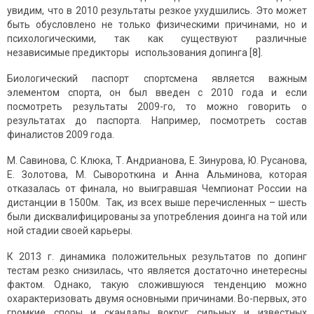
увидим, что в 2010 результаты резкое ухудшились. Это может
быть обусловлено не только физическими причинами, но и
психологическими, так как существуют различные
независимые предикторы использования допинга [8].
Биологический паспорт спортсмена является важным
элементом спорта, он был введен с 2010 года и если
посмотреть результаты 2009-го, то можно говорить о
результатах до паспорта. Например, посмотреть состав
финалистов 2009 года.
М. Савинова, С. Клюка, Т. Андрианова, Е. Зинурова, Ю. Русанова,
Е. Золотова, М. Сывороткина и Анна Альминова, которая
отказалась от финала, но выигравшая Чемпионат России на
дистанции в 1500м. Так, из всех выше перечисленных – шесть
были дисквалифицированы за употребления доинга на той или
ной стадии своей карьеры.
К 2013 г. динамика положительных результатов по допинг
тестам резко снизилась, что является достаточно инетересны
фактом. Однако, такую сложившуюся тенденцию можно
охарактеризовать двумя основными причинами. Во-первых, это
громкие споры и скандалы вокруг сильных и известных