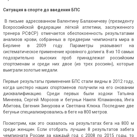
Ситуация в спорте до введения БПС
В письме адресованном Валентину Балахничеву (президенту
Всероссийской федерации лёгкой атлетики, заслуженного
тренера РСФСР) отмечается обеспокоенность результатами
анализов крови, собранных в предверии чемпионата мира в
Берлине в 2009 году. Параметры указывают на
систематическое применение кровяного допинга. 8 из 10 самых
подозрительно высоких проб принадлежат российским
спортсменам и среди них двое (из трех россиян), которые
выиграли золотые медали.
Первые результаты применения БПС стали видны в 2012 году,
когда шестеро наших спортсменов получили на его сновании
дисквалификацию. Среди первых были ходоки Татьяна
Минеева, Сергей Морозов и бегуньи Наиля Юламанова, Инга
Абитова, Евгения Зинурова и Светлана Клюка. Последние две
бегуньи специализировались в беге на 800 метров.
Посмотрим, как это сказалось на результатах бега на 800 м
среди женщин. Если отобрать лучшие 8 результатов забега
чемпионата России за каждый год с 2008 по 2015 годы, то