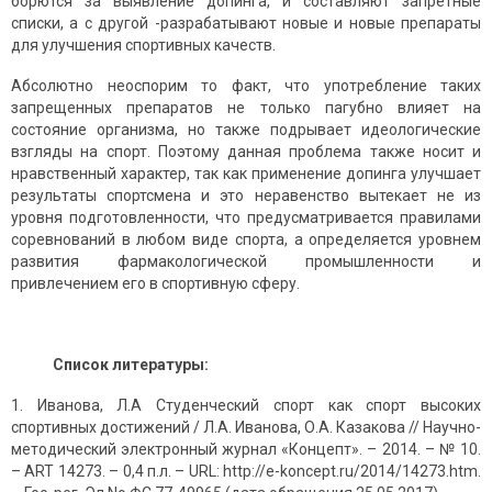
борются за выявление допинга, и составляют запретные
списки, а с другой -разрабатывают новые и новые препараты
для улучшения спортивных качеств.
Абсолютно неоспорим то факт, что употребление таких
запрещенных препаратов не только пагубно влияет на
состояние организма, но также подрывает идеологические
взгляды на спорт. Поэтому данная проблема также носит и
нравственный характер, так как применение допинга улучшает
результаты спортсмена и это неравенство вытекает не из
уровня подготовленности, что предусматривается правилами
соревнований в любом виде спорта, а определяется уровнем
развития фармакологической промышленности и
привлечением его в спортивную сферу.
Список литературы:
Иванова, Л.А Студенческий спорт как спорт высоких
спортивных достижений / Л.А. Иванова, О.А. Казакова // Научно-
методический электронный журнал «Концепт». – 2014. – № 10.
– ART 14273. – 0,4 п.л. – URL: http://e-koncept.ru/2014/14273.htm.