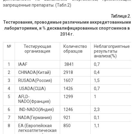
запрещенные препараты. (Табл.2)
Таблица 2.
Тестирования, проводимые различными аккредитованными
лабораториями, и % дисквалифицированных спортсменов в
2014 г.
№
Тестирующая
Количество
Неблагоприятные
организация
образцов
результаты
анализа(%)
1
IAAF
3841
0,7
2
CHINADA(Китай)
2918
0,4
3
RUSADA(Россия)
1607
1,5
4
USADA(США)
1426
0,7
5
AFLD-
1299
1
NADO(Франция)
6
IND-NADO(Индия)
1246
2,3
7
NADA(Германия)
921
0,1
8
EA (Европейская
850
1,1
легкоатлетическая