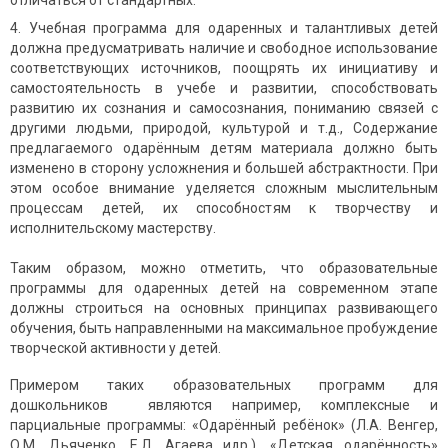
отличаться от стандартных.
Учебная программа для одаренных и талантливых детей
должна предусматривать наличие и свободное использование
соответствующих источников, поощрять их инициативу и
самостоятельность в учебе и развитии, способствовать
развитию их сознания и самосознания, пониманию связей с
другими людьми, природой, культурой и т.д., Содержание
предлагаемого одарённым детям материала должно быть
изменено в сторону усложнения и большей абстрактности. При
этом особое внимание уделяется сложным мыслительным
процессам детей, их способностям к творчеству и
исполнительскому мастерству.
Таким образом, можно отметить, что образовательные
программы для одаренных детей на современном этапе
должны строиться на основных принципах развивающего
обучения, быть направленными на максимальное пробуждение
творческой активности у детей.
Примером таких образовательных программ для
дошкольников являются например, комплексные и
парциальные программы: «Одарённый ребёнок» (Л.А. Венгер,
О.М. Дьяченко, Е.Л. Агаева идр.), «Детская одарённость»