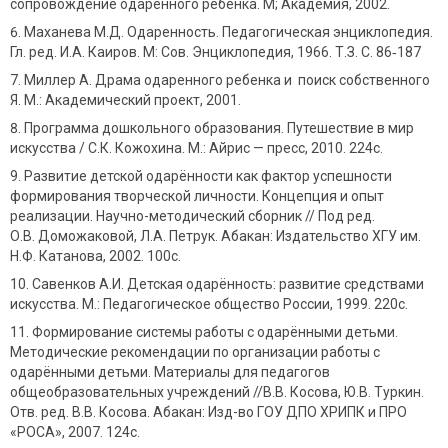
сопровождение одаренного ребенка. М; Академия, 2002.
Маханева М.Д. Одаренность. Педагогическая энциклопедия.
Гл. ред. И.А. Каиров. M: Сов. Энциклопедия, 1966. Т.З. С. 86‑187
Миллер А. Драма одаренного ребенка и поиск собственного
Я. М.: Академический проект, 2001.
Программа дошкольного образования. Путешествие в мир
искусства / С.К. Кожохина. М.: Айрис — пресс, 2010. 224с.
Развитие детской одарённости как фактор успешности
формирования творческой личности. Концепция и опыт
реализации. Научно-методический сборник // Под ред.
О.В. Доможаковой, Л.А. Петрук. Абакан: Издательство ХГУ им.
Н.Ф. Катанова, 2002. 100с.
Савенков А.И. Детская одарённость: развитие средствами
искусства. М.: Педагогическое общество России, 1999. 220с.
Формирование системы работы с одарёнными детьми.
Методические рекомендации по организации работы с
одарёнными детьми. Материалы для педагогов
общеобразовательных учреждений //В.В. Косова, Ю.В. Туркин.
Отв. ред. В.В. Косова. Абакан: Изд-во ГОУ ДПО ХРИПК и ПРО
«РОСА», 2007. 124с.