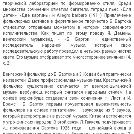
творческой лабораторией по формированию стиля. Среди
множества сочинений отметим багатели, тетради пьес «Для
детей», «Две картины» и Allegro barbaro (1911). Привлечение
фольклорных мотивов в фортепианное творчество Б. Бартока
становится отправным моментом в истории современного
исполнительства. Как пишет по этому поводу Я. Демень,
венгерский музыковед - «Б. Барток – единственный
исследователь народной музыки, который свою
исследовательскую работу проводил в четырех разных частях
света. Его музыка отображает это многостороннее влияние» [4,
с. 2].
Венгерский фольклор до Б. Бартока и З. Кодаи был практически
неизвестен. Даже профессионалам-музыкантам. Крестьянский
фольклор существенно отличается от венгеро-цыганской
музыки вербункош, который считался народным стилем. На
основе верконбуша создавали свои сочинения Ф. Лист и Й.
Брамс. Б. Барток первым почувствовал выразительность
фольклора на основе пентатоники – звукоряде из 5 звуков,
который распространён в русской музыке, Китае и встречается
у угро-финских народов. В этой связи Л. Гаккель подчёркивает:
«… произведения Бартока 1926 года – ценнейший вклад в