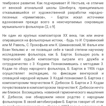
тембровое развитие. Как подчеркивает И. Нестьев, «в отличие
от венской атональной школы Шенберга, принципиально
отказывавшейся от художественной разработки народно-
песенных «примитивов», – Барток искал источники
вдохновения прежде всего в неисчерпаемых сокровищах
музыкального фольклора» [2, с.9].
Ни один из крупных композиторов XX века, так или иначе
опиравшихся на фольклорные истоки, - будь то И. Стравинский
или М. Равель, С. Прокофьев или К. Шимановский, М. Фалья или
Воан-Уильямс и - не посвящал себе в такой степени научному
исследованию фольклора, как Б. Барток. Большую роль в
творческой судьбе композитора сыграли его дружба и
сотрудничество с З. Кодаем. Познакомившись с методами З.
Кодаи по сбору народного фольклора, Б. Барток в 1906 года
осуществляет экспедицию, по фиксации венгерской и
словацкой народной музыки. З. Кодай познакомил Б. Бартока с
композиторским творчеством К. Дебюсси. Б. Барток и З. Кодаи
почувствовали в композиторском творчестве К. Дебюсси нечто
им близкое. Восхищались новизной гармонического мышления
К. Дебюсси, они обнаружили некое родство с народным
фольклором. В своей автобиографии Б. Барток говорит об этом