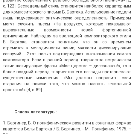
развитие современного реально беспедального пианизма» [2,
с. 122]. Беспедальный стиль становится наиболее характерным
для композиторского письма Б. Бартока. Использование педали
лишь подчеркивает ритмическую определенность. Примером
могут служить пьесы «На воздухе», которые показывают
выразительные возможности новой фортепианной
артикуляции. Наблюдая за эволюцией композиторского стиля
Б. Бартока, становится понятным, что он со временем
стремится к мелодичности линии, мягкости диссонирующих
созвучий. Этот посыл подтверждают высказывания самого
композитора. Если в ранний период творчества встречаются
такие шокирующие фразы: «Мое царство – диссонансы!», то в
более поздний период творчества его взгляды претерпевают
существенные изменения: «Мы должны направить свои
старания на поиски того, что можно назвать гениальной
простотой» [4, с. 89].
Список литературы:
Бергинер, Б. О полифоническом развитии в сонатных формах
квартетов Белы Бартока / Б. Бергинер. - М.: Полифония, 1975. –