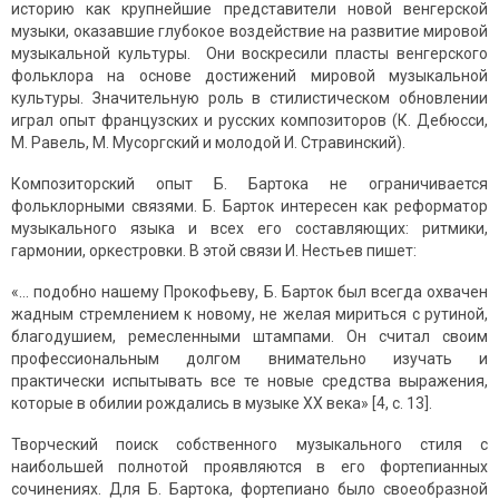
историю как крупнейшие представители новой венгерской
музыки, оказавшие глубокое воздействие на развитие мировой
музыкальной культуры. Они воскресили пласты венгерского
фольклора на основе достижений мировой музыкальной
культуры. Значительную роль в стилистическом обновлении
играл опыт французских и русских композиторов (К. Дебюсси,
М. Равель, М. Мусоргский и молодой И. Стравинский).
Композиторский опыт Б. Бартока не ограничивается
фольклорными связями. Б. Барток интересен как реформатор
музыкального языка и всех его составляющих: ритмики,
гармонии, оркестровки. В этой связи И. Нестьев пишет:
«… подобно нашему Прокофьеву, Б. Барток был всегда охвачен
жадным стремлением к новому, не желая мириться с рутиной,
благодушием, ремесленными штампами. Он считал своим
профессиональным долгом внимательно изучать и
практически испытывать все те новые средства выражения,
которые в обилии рождались в музыке ХХ века» [4, с. 13].
Творческий поиск собственного музыкального стиля с
наибольшей полнотой проявляются в его фортепианных
сочинениях. Для Б. Бартока, фортепиано было своеобразной