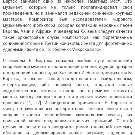
Барток занимает одно из наиболее заметных мест. Это
музыкант, который не только пропагандировал свои
произведения, но и занимался редакцией сочинений крупных
мастеров. Композитор был исследователем мирового
музыкального фольклора, собирал коллекции народных песен
Европы, Азии и Африки. К шедеврам XX века следует отнести
такие оркестровые опусы композитора, как фортепианные
сочинения Второй и Третий концерты, Соната для фортепиано с
ударными, Сюита ор. 12, сборник «Микрокосмос».
С именем Б. Бартока связаны особые пути обновления
современной музыки, в значительной степени, идущие вразрез
с тенденцией «авангарда». Как пишет И. Нестьев, «искусство Б.
Бартока, в основе своей, представляется созидательным,
утверждающим, ибо великий венгр, открывая новые
художественные истины, отнюдь не стремился «сжигать
мосты» между современностью и классическими вершинами
прошлого» [1, с.7]. Исследователи причисляют Б. Бартока к
числу тех музыкальных реформаторов, которые сознательно
желали вывести европейскую музыкальную музыку из
привычной колеи позднеромантических традиций. С этой
целью он решительно раздвигал рамки тональной системы,
обновлял и динамизировал мелос, ритмику, ладовое и