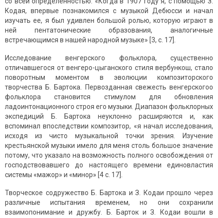
со всей определенностью. «Когда в 1907 году я, с помощью З.
Кодая, впервые познакомился с музыкой Дебюсси и начал
изучать ее, я был удивлен большой ролью, которую играют в
ней пентатонические образования, аналогичные
встречающимся в нашей народной музыке» [3, с. 17].
Исследование венгерского фольклора, существенно
отличавшегося от венгеро-цыганского стиля вербункош, стало
поворотным моментом в эволюции композиторского
творчества Б. Бартока. Первозданная свежесть венгерскогоо
фольклора становится стимулом для обновления
ладоинтонационного строя его музыки. Диапазон фольклорных
экспедиций Б. Бартока неуклонно расширяются и, как
вспоминал впоследствии композитор, «я начал исследования,
исходя из чисто музыкальной точки зрения. Изучение
крестьянской музыки имело для меня столь большое значение
потому, что указало на возможность полного освобождения от
господствовавшего до настоящего времени единовластия
системы «мажор» и «минор» [4 с. 17].
Творческое содружество Б. Бартока и З. Кодаи прошло через
различные испытания временем, но они сохранили
взаимопонимание и дружбу. Б. Барток и З. Кодаи вошли в