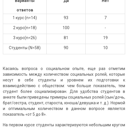
Варианты
Да
Нет
ответов
1 курс (n=14)
93
7
2 курс(n=18)
100
-
3 курс(n=26)
81
19
Студенты (N=58)
90
10
Касаясь вопроса о социальном опыте, еще раз отметим
зависимость между количеством социальных ролей, которые
несут в себе студенты и уровнем их подготовки к
взаимодействию с обществом: чем больше показатель, тем
студент более социализирован. Для удобства студентов в
анкете были приведены примеры социальных ролей (сын/дочь,
брат/сестра, студент, староста, юноша/девушка и т. д.). Нормой
и оптимальным количеством в данном вопросе является
показатель «от 5 до 8».
На первом курсе студенты характеризуются небольшим кругом