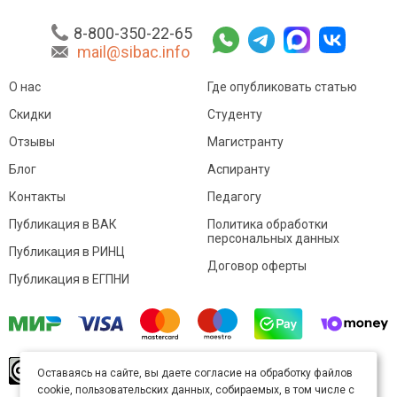
8-800-350-22-65
mail@sibac.info
О нас
Где опубликовать статью
Скидки
Студенту
Отзывы
Магистранту
Блог
Аспиранту
Контакты
Педагогу
Публикация в ВАК
Политика обработки
персональных данных
Публикация в РИНЦ
Договор оферты
Публикация в ЕГПНИ
© Sibac.info 2026. Все права защищены.
Это
Оставаясь на сайте, вы даете согласие на обработку файлов
произведение доступно по
лицензии Creative
cookie, пользовательских данных, собираемых, в том числе с
Commons «Attribution» («Атрибуция») 4.0