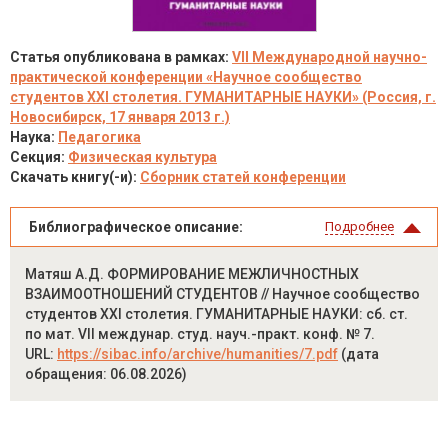
Статья опубликована в рамках:
VII Международной научно-
практической конференции «Научное сообщество
студентов XXI столетия. ГУМАНИТАРНЫЕ НАУКИ» (Россия, г.
Новосибирск, 17 января 2013 г.)
Наука:
Педагогика
Секция:
Физическая культура
Скачать книгу(-и):
Сборник статей конференции
Библиографическое описание:
Подробнее
Матяш А.Д. ФОРМИРОВАНИЕ МЕЖЛИЧНОСТНЫХ
ВЗАИМООТНОШЕНИЙ СТУДЕНТОВ // Научное сообщество
студентов XXI столетия. ГУМАНИТАРНЫЕ НАУКИ: сб. ст.
по мат. VII междунар. студ. науч.-практ. конф. № 7.
URL:
https://sibac.info/archive/humanities/7.pdf
(дата
обращения: 06.08.2026)