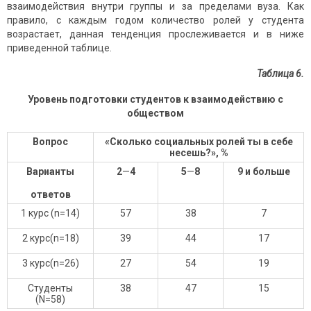
взаимодействия внутри группы и за пределами вуза. Как
правило, с каждым годом количество ролей у студента
возрастает, данная тенденция прослеживается и в ниже
приведенной таблице.
Таблица 6
.
Уровень подготовки студентов к взаимодействию с
обществом
Вопрос
«Сколько социальных ролей ты в себе
несешь?»,
%
Варианты
2
—
4
5
—
8
9 и больше
ответов
1 курс (n=14)
57
38
7
2 курс(n=18)
39
44
17
3 курс(n=26)
27
54
19
Студенты
38
47
15
(N=58)