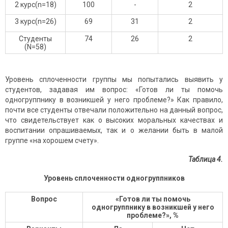
2 курс(n=18)
100
-
2
3 курс(n=26)
69
31
2
Студенты
74
26
2
(N=58)
Уровень сплоченности группы мы попытались выявить у
студентов, задавая им вопрос: «Готов ли ты помочь
одногруппнику в возникшей у него проблеме?» Как правило,
почти все студенты отвечали положительно на данный вопрос,
что свидетельствует как о высоких моральных качествах и
воспитании опрашиваемых, так и о желании быть в малой
группе «на хорошем счету».
Таблица 4
.
Уровень сплоченности одногруппников
Вопрос
«Готов ли ты помочь
одногруппнику в возникшей у него
проблеме?»,
%