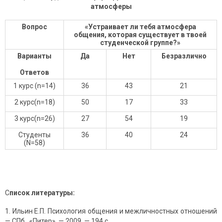
атмосферы
Вопрос
«Устраивает ли тебя атмосфера
общения, которая существует в твоей
студенческой группе?»
Варианты
Да
Нет
Безразлично
Ответов
1 курс (n=14)
36
43
21
2 курс(n=18)
50
17
33
3 курс(n=26)
27
54
19
Студенты
36
40
24
(N=58)
С
писок литературы
:
Ильин Е.П. Психология общения и межличностных отношений
— СПб., «Питер», — 2009. — 194 с.