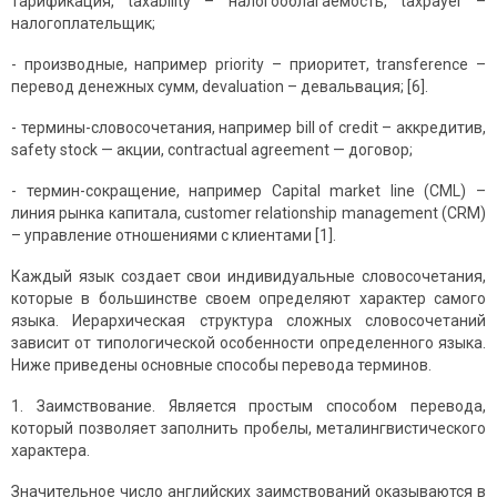
тарификация, taxability – налогооблагаемость, taxpayer –
налогоплательщик;
- производные, например priority – приоритет, transference –
перевод денежных сумм, devaluation – девальвация; [6].
- термины-словосочетания, например bill of credit – аккредитив,
safety stock — акции, contractual agreement — договор;
- термин-сокращение, например Capital market line (CML) –
линия рынка капитала, customer relationship management (CRM)
– управление отношениями с клиентами [1].
Каждый язык создает свои индивидуальные словосочетания,
которые в большинстве своем определяют характер самого
языка. Иерархическая структура сложных словосочетаний
зависит от типологической особенности определенного языка.
Ниже приведены основные способы перевода терминов.
1. Заимствование. Является простым способом перевода,
который позволяет заполнить пробелы, металингвистического
характера.
Значительное число английских заимствований оказываются в