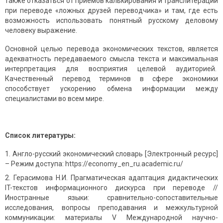
также отказаться от приемов калькирования и транслитерации
при переводе «ложных друзей переводчика» и там, где есть
возможность использовать понятный русскому деловому
человеку выражение.
Основной целью перевода экономических текстов, является
адекватность передаваемого смысла текста и максимальная
интерпретация для восприятия целевой аудиторией.
Качественный перевод терминов в сфере экономики
способствует ускорению обмена информации между
специалистами во всем мире.
Список литературы:
Англо-русский экономический словарь [Электронный ресурс]
– Режим доступа: https://economy_en_ru.academic.ru/
Герасимова Н.И. Прагматическая адаптация дидактических
IT-текстов информационного дискурса при переводе //
Иностранные языки: сравнительно-сопоставительные
исследования, вопросы преподавания и межкультурной
коммуникации: материалы V Международной научно-