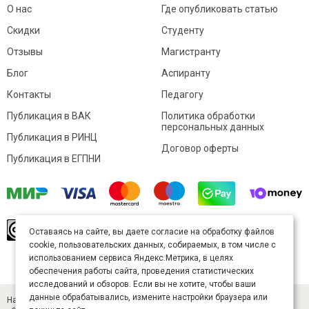
О нас
Где опубликовать статью
Скидки
Студенту
Отзывы
Магистранту
Блог
Аспиранту
Контакты
Педагогу
Публикация в ВАК
Политика обработки
персональных данных
Публикация в РИНЦ
Договор оферты
Публикация в ЕГПНИ
© Sibac.info 2026. Все права защищены.
Это
Оставаясь на сайте, вы даете согласие на обработку файлов
произведение доступно по
лицензии Creative
cookie, пользовательских данных, собираемых, в том числе с
Commons «Attribution» («Атрибуция») 4.0
Непортированная
.
использованием сервиса Яндекс.Метрика, в целях
Карта сайта
обеспечения работы сайта, проведения статистических
исследований и обзоров. Если вы не хотите, чтобы ваши
данные обрабатывались, измените настройки браузера или
Научный журнал «Студенческий» (ISSN 2541-9412). Издатель — ООО