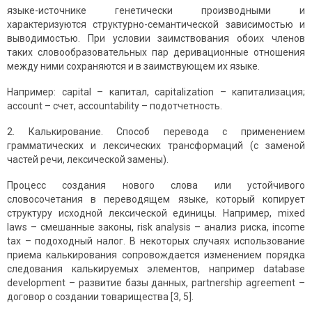
языке-источнике генетически производными и
характеризуются структурно-семантической зависимостью и
выводимостью. При условии заимствования обоих членов
таких словообразовательных пар деривационные отношения
между ними сохраняются и в заимствующем их языке.
Например: capital – капитал, capitalization – капитализация;
account – счет, accountability – подотчетность.
2. Калькирование. Способ перевода с применением
грамматических и лексических трансформаций (с заменой
частей речи, лексической замены).
Процесс создания нового слова или устойчивого
словосочетания в переводящем языке, который копирует
структуру исходной лексической единицы. Например, mixed
laws – смешанные законы, risk analysis – анализ риска, income
tax – подоходный налог. В некоторых случаях использование
приема калькирования сопровождается изменением порядка
следования калькируемых элементов, например database
development – развитие базы данных, partnership agreement –
договор о создании товарищества [3, 5].