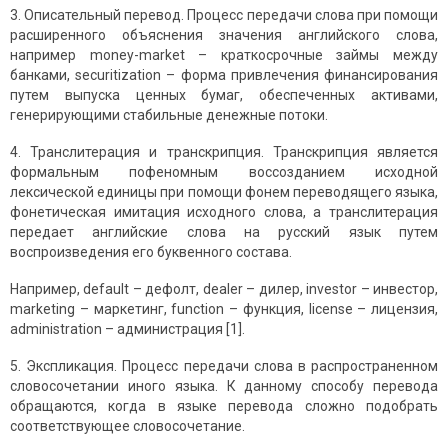
3. Описательный перевод. Процесс передачи слова при помощи
расширенного объяснения значения английского слова,
например money-market – краткосрочные займы между
банками, securitization – форма привлечения финансирования
путем выпуска ценных бумаг, обеспеченных активами,
генерирующими стабильные денежные потоки.
4. Транслитерация и транскрипция. Транскрипция является
формальным пофеномным воссозданием исходной
лексической единицы при помощи фонем переводящего языка,
фонетическая имитация исходного слова, а транслитерация
передает английские слова на русский язык путем
воспроизведения его буквенного состава.
Например, default – дефолт, dealer – дилер, investor – инвестор,
marketing – маркетинг, function – функция, license – лицензия,
administration – администрация [1].
5. Экспликация. Процесс передачи слова в распространенном
словосочетании иного языка. К данному способу перевода
обращаются, когда в языке перевода сложно подобрать
соответствующее словосочетание.