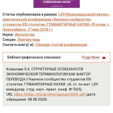
Статья опубликована в рамках:
LXV Международной научно-
практической конференции «Научное сообщество
студентов XXI столетия. ГУМАНИТАРНЫЕ НАУКИ» (Россия, г.
Новосибирск, 17 мая 2018 г.)
Наука:
Филология
Секция:
Лингвистика
Скачать книгу(-и):
Сборник статей конференции
Библиографическое описание:
Подробнее
Ковалева Э.А. СТРУКТУРНЫЕ ОСОБЕННОСТИ
ЭКОНОМИЧЕСКОЙ ТЕРМИНОЛОГИИ КАК ФАКТОР
ПЕРЕВОДА // Научное сообщество студентов XXI
столетия. ГУМАНИТАРНЫЕ НАУКИ: сб. ст. по мат. LXV
междунар. студ. науч.-практ. конф. № 5(65).
URL:
https://sibac.info/archive/guman/5(65).pdf
(дата
обращения: 08.08.2026)