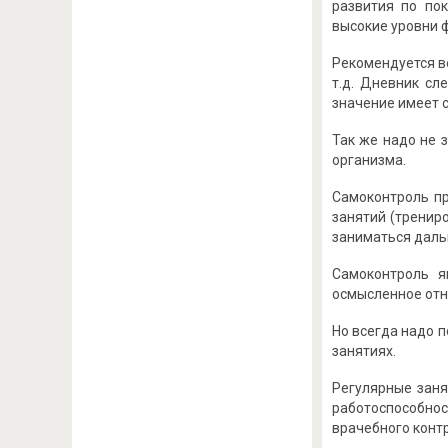
развития по по
высокие уровни 
Рекомендуется ве
т.д. Дневник сл
значение имеет 
Так же надо не 
организма.
Самоконтроль пр
занятий (трениро
заниматься дальш
Самоконтроль я
осмысленное отн
Но всегда надо 
занятиях.
Регулярные заня
работоспособнос
врачебного конт