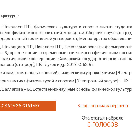
тературы:
., Николаев П.П., Физическая культура и спорт в жизни студент
оцесс физического воспитания молодежи Сборник научных труд
дарственный технический университет, Министерство образования 
., Шиховцова Л.Г., Николаев П.П., Некоторые аспекты формирова
ке: Здоровье нации: современные ориентиры в физическом восп
практической конференции. Самарский государственный экономич
нова (отв. ред.), Г.В. Глухов и др. 2013. С. 62-65.
и самостоятельных занятий физическими упражнениями [Электронны
ри занятиях физкультурой и спортом [Электронный ресурс] – URL: htt
 Цаллагова Р.Б., Естественно-научные основы физической культуры и 
СОВАТЬ ЗА СТАТЬЮ
Конференция завершена
Эта статья набрала
0 ГОЛОСОВ