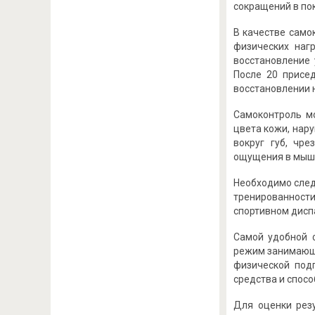
сокращений в пок
В качестве само
физических наг
восстановление 
После 20 присе
восстановлении 
Самоконтроль м
цвета кожи, нар
вокруг губ, чр
ощущения в мышц
Необходимо след
тренированност
спортивном диспан
Самой удобной 
режим занимающе
физической под
средства и спосо
Для оценки рез