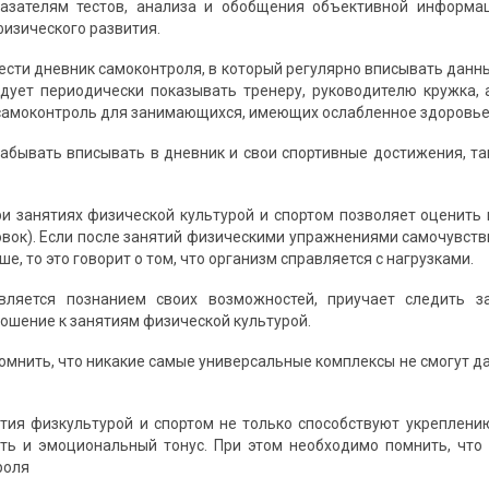
казателям тестов, анализа и обобщения объективной информац
физического развития.
сти дневник самоконтроля, в который регулярно вписывать данные
едует периодически показывать тренеру, руководителю кружка, 
самоконтроль для занимающихся, имеющих ослабленное здоровье 
забывать вписывать в дневник и свои спортивные достижения, т
и занятиях физической культурой и спортом позволяет оценить 
вок). Если после занятий физическими упражнениями самочувствие
е, то это говорит о том, что организм справляется с нагрузками.
вляется познанием своих возможностей, приучает следить з
ошение к занятиям физической культурой.
помнить, что никакие самые универсальные комплексы не смогут д
тия физкультурой и спортом не только способствуют укреплени
ть и эмоциональный тонус. При этом необходимо помнить, что
роля