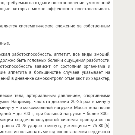
ах, требуемых на отдых и восстановление умственной
омощью которых можно эффективно восстанавливать
вляется систематическое слежение за собственным
вные.
ская работоспособность, аппетит, все виды эмоций.
должно быть головных болей и ощущения разбитости.
отоспособность зависит от состояния организма и
вие аппетита в большинстве случаев указывает на
ений в дневнике самоконтроля отмечают их характер,
весом тела, артериальным давлением, спортивными
зки. Например, частота дыхания 20-25 раз в минуту
в минуту – о максимальной нагрузке. Масса тела после
ней – до 700 г, при большой нагрузке – более 800г.
акции сердечно-сосудистой системы проводится по
авна 70-75 ударов в минуту, у женщины – 75-80 [5].
 можно использовать метод сопоставления сердечных