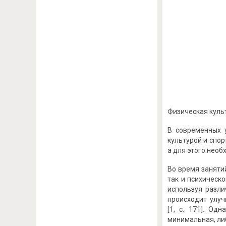
Физическая культ
В современных у
культурой и спо
а для этого нео
Во время заняти
так и психическо
используя разли
происходит улуч
[1, с. 171]. Од
минимальная, либ