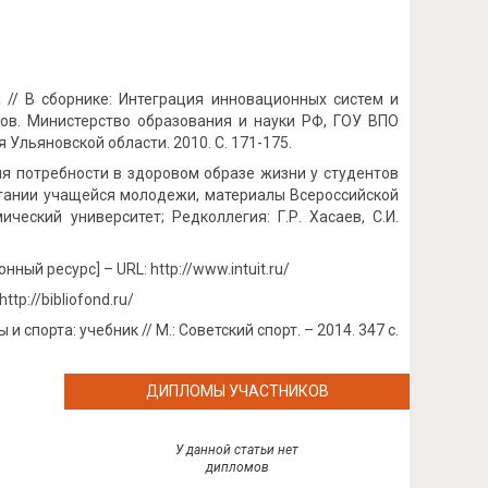
а // В сборнике: Интеграция инновационных систем и
ов. Министерство образования и науки РФ, ГОУ ВПО
Ульяновской области. 2010. С. 171-175.
ния потребности в здоровом образе жизни у студентов
итании учащейся молодежи, материалы Всероссийской
еский университет; Редколлегия: Г.Р. Хасаев, С.И.
й ресурс] – URL: http://www.intuit.ru/
p://bibliofond.ru/
спорта: учебник // М.: Советский спорт. – 2014. 347 с.
ДИПЛОМЫ УЧАСТНИКОВ
У данной статьи нет
дипломов