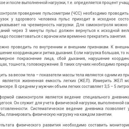
ое и после выполненной нагрузки, т.е. определяется процент уча
контроля проведение пульсометрии (ЧСС) необходимо проводить 
рузок у здорового человека пульс приходит в исходное сост
указывает на чрезмерность нагрузки. Для самоконтроля можно
даний через 3 минуты пульс должен вернуться к исходной вел
надо посоветоваться с врачом или временно прекратить занятия.
ожно проводить по внутренним и внешним признакам. К внешни
ушение координации и ритма дыхания. Если нагрузка большая, то 
езмерное покраснение лица, сбой дыхания, нарушение коорди
ах, тошнота, головокружение. В таких случаях необходимо прекр
ить за весом тела – показатели массы тела являются одним из п
и является жизненная емкость легких (ЖЕЛ). Измерить ЖЕЛ мо
сере. В среднем у мужчин объем легких составляет 3,5 – 5 литров, у
формой самоконтроля является ведение специального дневника
гося. Он служит для учета физической нагрузки, выполненной са
готовленности. Систематическое ведение дневника позволяет 
бы, планировать физическую нагрузку на каждом занятии.
ультата физического развития необходимо составить монитори