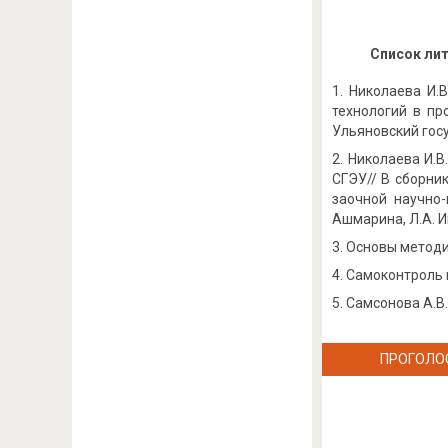
Список ли
Николаева И.В
технологий в пр
Ульяновский госу
Николаева И.В
СГЭУ// В сборни
заочной научно-
Ашмарина, Л.А. Ива
Основы методик
Самоконтроль п
Самсонова А.В.,
ПРОГОЛО