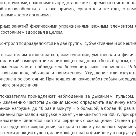
и нагрузками, важно иметь представление о временных интервал
аботоспособности, а также приемы, средства и методы, с п
возможности организма.
ярных занятий физическими упражнениями важным элементом я
 состоянием здоровья в целом.
контроля подразделяются на две группы: субъективные и объекти
показателям относятся сон, самочувствие, умственная и физиче
х занятий самочувствие занимающегося должно быть бодрым, не 
томления часто наблюдается бессонница или сонливость. Раб
к повышенная, обычная и пониженная. Ухудшение или отсутст
олезненное состояние. При появлении каких-либо необычных ощущ
 чего они возникли.
показателям принадлежат наблюдение за дыханием, пульсом, 
о изменению частоты дыхания можно определить величину нагру
нной нагрузке, до 40 раз в минуту – о большой, а более 40 раз 
жнений при малой нагрузке может уменьшиться на 300 г, при сред
казателем является частота сердечных сокращений. Оценка ре
ты сердечных сокращений, которая в покое у взрослого мужчины р
оценки реакции пульса, занимающегося на физическую нагрузку