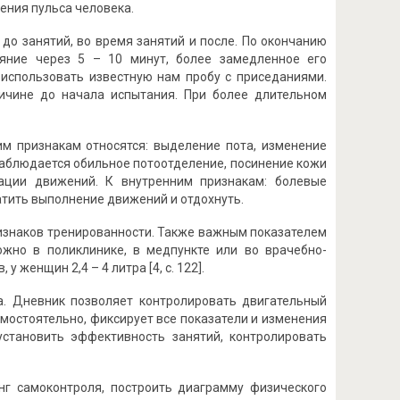
щения пульса человека.
до занятий, во время занятий и после. По окончанию
ояние через 5 – 10 минут, более замедленное его
 использовать известную нам пробу с приседаниями.
ичине до начала испытания. При более длительном
м признакам относятся: выделение пота, изменение
наблюдается обильное потоотделение, посинение кожи
нации движений. К внутренним признакам: болевые
атить выполнение движений и отдохнуть.
ризнаков тренированности. Также важным показателем
жно в поликлинике, в медпункте или во врачебно-
 женщин 2,4 – 4 литра [4, с. 122].
. Дневник позволяет контролировать двигательный
мостоятельно, фиксирует все показатели и изменения
установить эффективность занятий, контролировать
нг самоконтроля, построить диаграмму физического