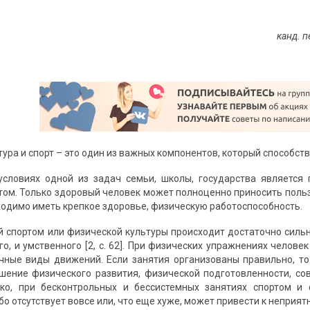
канд. 
ура и спорт – это один из важных компонентов, который способст
словиях одной из задач семьи, школы, государства является 
ртом. Только здоровый человек может полноценно приносить польз
бходимо иметь крепкое здоровье, физическую работоспособность.
й спортом или физической культуры происходит достаточно сильн
го, и умственного [2, с. 62]. При физических упражнениях челов
чные виды движений. Если занятия организованы правильно, т
шение физического развития, физической подготовленности, с
нако, при бесконтрольных и бессистемных занятиях спортом и
о отсутствует вовсе или, что еще хуже, может привести к неприя