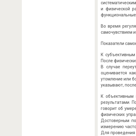
систематическим
и физической р
функциональные 
Во время регул
самочувствием и
Показатели само
К субъективным 
После физически
В случае переу
оценивается ка
утомление или б
указывают, после
К объективным 
результатами. П
говорит об умере
физических упра
Достоверным по
измерению часто
Для проведения 