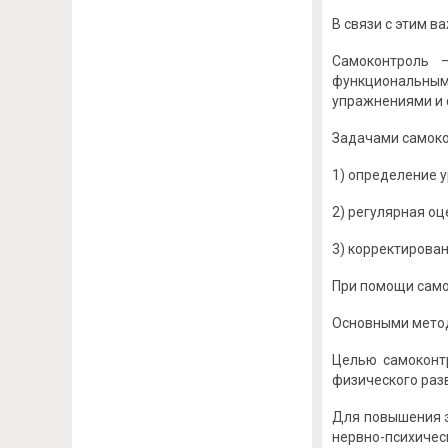
В связи с этим 
Самоконтроль 
функциональным
упражнениями и 
Задачами самоко
1) определение 
2) регулярная оц
3) корректирован
При помощи само
Основными метод
Целью самоконт
физического разв
Для повышения э
нервно-психиче