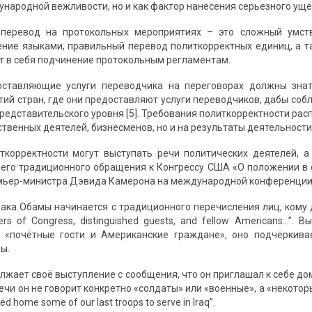
ародной вежливости, но и как фактор нанесения серьезного ущерба
 перевод на протокольных мероприятиях – это сложный умст
ние языками, правильный перевод политкорректных единиц, а та
т в себя подчинение протокольным регламентам.
оставляющие услуги переводчика на переговорах должны знат
тий стран, где они предоставляют услуги переводчиков, дабы соб
редставительского уровня [5]. Требования политкорректности рас
твенных деятелей, бизнесменов, но и на результаты деятельности 
ткорректности могут выступать речи политических деятелей, 
его традиционного обращения к Конгрессу США «О положении в с
мьер-министра Дэвида Камерона на международной конференции п
ака Обамы начинается с традиционного перечисления лиц, кому да
rs of Congress, distinguished guests, and fellow Americans…”. Вы
к «почётные гости и Американские граждане», оно подчёркива
ы.
жает своё выступление с сообщения, что он приглашал к себе дом
ечи он не говорит конкретно «солдаты» или «военные», а «некоторы
d home some of our last troops to serve in Iraq”.