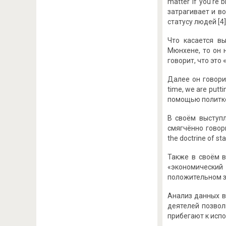
matter if you're b
затрагивает и в
статусу людей [4]
Что касается в
Мюнхене, то он 
говорит, что это 
Далее он говори
time, we are putt
помощью политко
В своём выступл
смягчённо говор
the doctrine of st
Также в своём 
«экономический
положительном зна
Анализ данных в
деятелей позвол
прибегают к исп