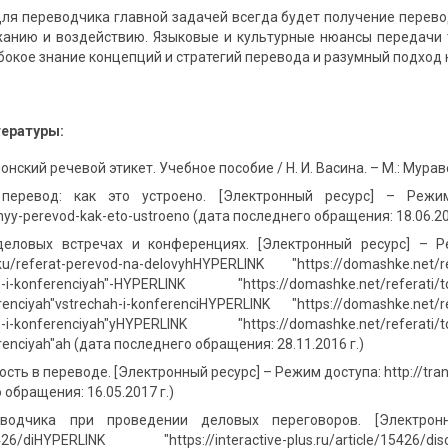
для переводчика главной задачей всегда будет получение перев
жанию и воздействию. Языковые и культурные нюансы передачи 
бокое знание концепций и стратегий перевода и разумный подход к 
тературы:
понский речевой этикет. Учебное пособие / Н. И. Васина. – М.: Мураве
еревод: как это устроено. [Электронный ресурс] – Режим дос
nyy-perevod-kak-eto-ustroeno (дата последнего обращения: 18.06.20
еловых встречах и конференциях. [Электронный ресурс] – Режим
ku/referat-perevod-na-delovyhHYPERLINK "https://domashke.net/refe
h-i-konferenciyah"-HYPERLINK "https://domashke.net/referati/topi
renciyah"vstrechah-i-konferenciHYPERLINK "https://domashke.net/ref
h-i-konferenciyah"yHYPERLINK "https://domashke.net/referati/topi
renciyah"ah (дата последнего обращения: 28.11.2016 г.)
ть в переводе. [Электронный ресурс] – Режим доступа: http://transe
 обращения: 16.05.2017 г.)
водчика при проведении деловых переговоров. [Электронный
/15426/diHYPERLINK "https://interactive-plus.ru/article/15426/