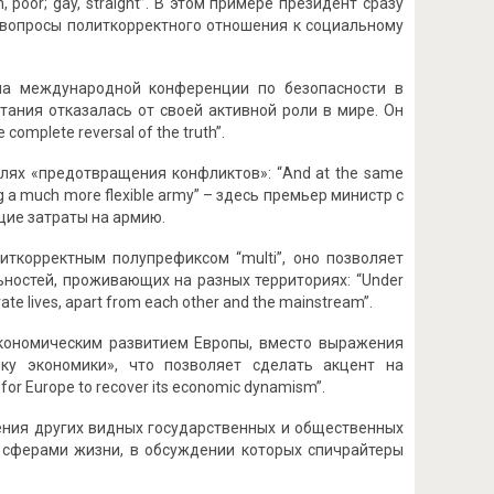
rich, poor; gay, straight”. В этом примере президент сразу
 вопросы политкорректного отношения к социальному
на международной конференции по безопасности в
тания отказалась от своей активной роли в мире. Он
omplete reversal of the truth”.
лях «предотвращения конфликтов»: “And at the same
ding a much more flexible army” – здесь премьер министр с
щие затраты на армию.
литкорректным полупрефиксом “multi”, оно позволяет
ностей, проживающих на разных территориях: “Under
rate lives, apart from each other and the mainstream”.
экономическим развитием Европы, вместо выражения
ику экономики», что позволяет сделать акцент на
 for Europe to recover its economic dynamism”.
ения других видных государственных и общественных
о сферами жизни, в обсуждении которых спичрайтеры