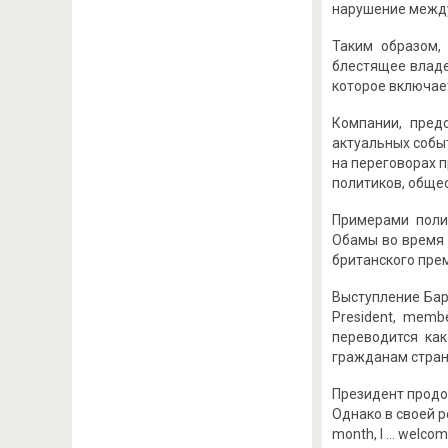
нарушение междун
Таким образом,
блестящее владе
которое включае
Компании, пред
актуальных собы
на переговорах п
политиков, общес
Примерами поли
Обамы во время 
британского пре
Выступление Бар
President, membe
переводится ка
гражданам стран
Президент продол
Однако в своей р
month, I … welcome