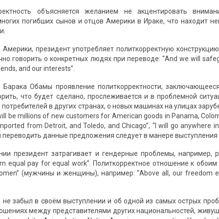
рректность объясняется желанием не акцентировать внима
ногих погибших сынов и отцов Америки в Ираке, что находит н
и.
 Америки, президент употребляет политкорректную конструкцию с 
но говорить о конкретных людях при переводе: “And we will safegu
riends, and our interests”.
я Барака Обамы проявление политкорректности, заключающееся
орить, что будет сделано, прослеживается и в проблемной ситуа
потребителей в других странах, о новых машинах на улицах заруб
will be millions of new customers for American goods in Panama, Colom
imported from Detroit, and Toledo, and Chicago”, “I will go anywhere 
и переводить данные предложения следует в манере выступления
нии президент затрагивает и гендерные проблемы, например, 
rn equal pay for equal work”. Политкорректное отношение к обо
omen” (мужчины и женщины), например: “Above all, our freedom e
 не забыл в своём выступлении и об одной из самых острых про
ошениях между представителями других национальностей, живущих в 