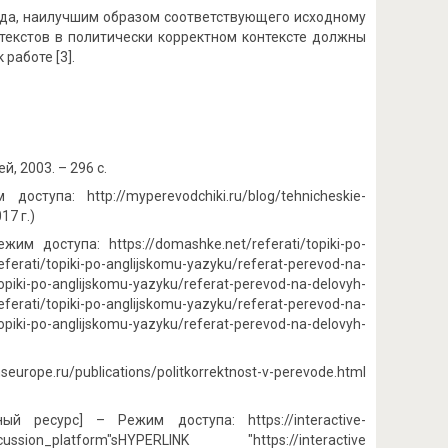
ода, наилучшим образом соответствующего исходному
текстов в политически корректном контексте должны
работе [3].
й, 2003. – 296 с.
тупа: http://myperevodchiki.ru/blog/tehnicheskie-
17 г.)
 доступа: https://domashke.net/referati/topiki-po-
rati/topiki-po-anglijskomu-yazyku/referat-perevod-na-
ki-po-anglijskomu-yazyku/referat-perevod-na-delovyh-
erati/topiki-po-anglijskomu-yazyku/referat-perevod-na-
ki-po-anglijskomu-yazyku/referat-perevod-na-delovyh-
urope.ru/publications/politkorrektnost-v-perevode.html
 ресурс] – Режим доступа: https://interactive-
discussion_platform"sHYPERLINK "https://interactive