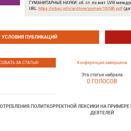
ГУМАНИТАРНЫЕ НАУКИ: сб. ст. по мат. LVIII междуна
URL:
https://sibac.info/archive/guman/10(58).pdf
(да
УСЛОВИЯ ПУБЛИКАЦИЙ
СОВАТЬ ЗА СТАТЬЮ
Конференция завершена
Эта статья набрала
0 ГОЛОСОВ
ПОТРЕБЛЕНИЯ ПОЛИТКОРРЕКТНОЙ ЛЕКСИКИ НА ПРИМЕР
ДЕЯТЕЛЕЙ