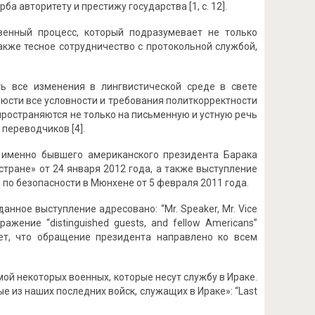
 авторитету и престижу государства [1, с. 12].
венный процесс, который подразумевает не только
кже тесное сотрудничество с протокольной службой,
ь все изменения в лингвистической среде в свете
люсти все условности и требования политкорректности
пространяются не только на письменную и устную речь
переводчиков [4].
а именно бывшего американского президента Барака
тране» от 24 января 2012 года, а также выступление
о безопасности в Мюнхене от 5 февраля 2011 года.
нное выступление адресовано: “Mr. Speaker, Mr. Vice
ражение “distinguished guests, and fellow Americans”
ет, что обращение президента направлено ко всем
ой некоторых военных, которые несут службу в Ираке.
е из наших последних войск, служащих в Ираке»: “Last