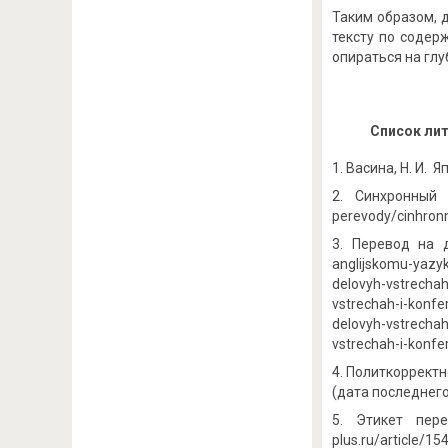
Таким образом, 
тексту по содер
опираться на глу
Список ли
Васина, Н. И. Я
Cинхронный п
perevody/cinhron
Перевод на д
anglijskomu-yazy
delovyh-vstrecha
vstrechah-i-konfe
delovyh-vstrecha
vstrechah-i-konfe
Политкорректнос
(дата последнего
Этикет пере
plus.ru/article