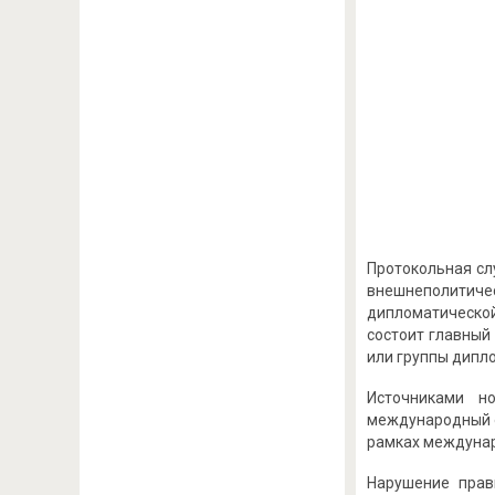
Протокольная сл
внешнеполитиче
дипломатической
состоит главный
или группы дипло
Источниками н
международный о
рамках междунар
Нарушение прав