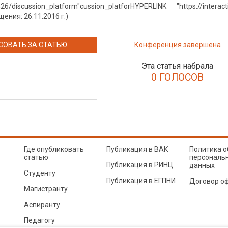
5426/discussion_platform"cussion_platforHYPERLINK "https://interac
ения: 26.11.2016 г.)
СОВАТЬ ЗА СТАТЬЮ
Конференция завершена
Эта статья набрала
0 ГОЛОСОВ
Где опубликовать
Публикация в ВАК
Политика о
статью
персональ
Публикация в РИНЦ
данных
Студенту
Публикация в ЕГПНИ
Договор о
Магистранту
Аспиранту
Педагогу