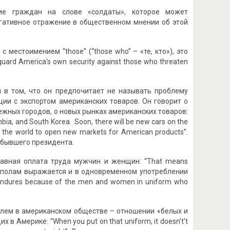
ние граждан на слове «солдаты», которое может
егативное отражение в общественном мнении об этой
местоимением “those” (“those who” – «те, кто»), это
ard America's own security against those who threaten
 в том, что он предпочитает не называть проблему
ции с экспортом американских товаров. Он говорит о
ежных городов, о новых рынках американских товаров:
bia, and South Korea. Soon, there will be new cars on the
in the world to open new markets for American products”.
 бывшего президента.
равная оплата труда мужчин и женщин: “That means
им полам выражается и в одновременном употреблении
ndures because of the men and women in uniform who
блем в американском обществе – отношении «белых и
Америке: “When you put on that uniform, it doesn’t't