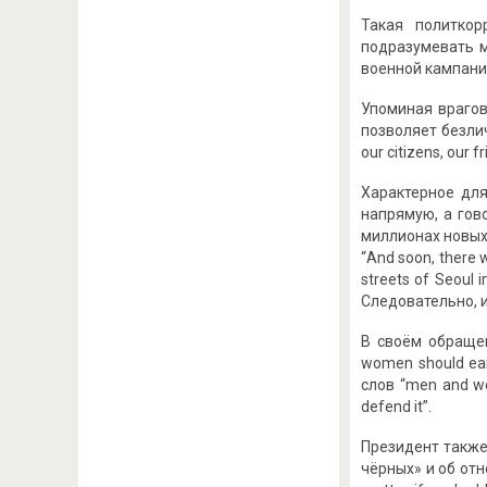
Такая политко
подразумевать м
военной кампани
Упоминая врагов
позволяет безлич
our citizens, our f
Характерное дл
напрямую, а гов
миллионах новых 
“And soon, there 
streets of Seoul 
Следовательно, 
В своём обраще
women should ea
слов “men and w
defend it”.
Президент также
чёрных» и об отн