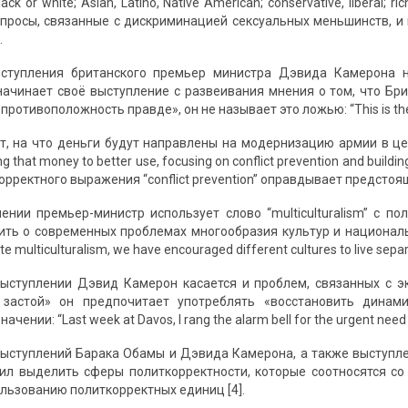
lack or white; Asian, Latino, Native American; conservative, liberal; 
опросы, связанные с дискриминацией сексуальных меньшинств, и
.
ыступления британского премьер министра Дэвида Камерона 
начинает своё выступление с развеивания мнения о том, что Бри
«противоположность правде», он не называет это ложью: “This is the c
т, на что деньги будут направлены на модернизацию армии в це
ing that money to better use, focusing on conflict prevention and buil
рректного выражения “conflict prevention” оправдывает предстоя
ении премьер-министр использует слово “multiculturalism” с по
ить о современных проблемах многообразия культур и националь
ate multiculturalism, we have encouraged different cultures to live sepa
выступлении Дэвид Камерон касается и проблем, связанных с 
 застой» он предпочитает употреблять «восстановить динам
чении: “Last week at Davos, I rang the alarm bell for the urgent need
ыступлений Барака Обамы и Дэвида Камерона, а также выступл
ил выделить сферы политкорректности, которые соотносятся с
ользованию политкорректных единиц [4].