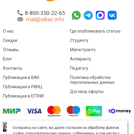
8-800-350-22-65
mail@sibac.info
О нас
Где опубликовать статью
Скидки
Студенту
Отзывы
Магистранту
Блог
Аспиранту
Контакты
Педагогу
Публикация в ВАК
Политика обработки
персональных данных
Публикация в РИНЦ
Договор оферты
Публикация в ЕГПНИ
© Sibac.info 2026. Все права защищены.
Это
Оставаясь на сайте, вы даете согласие на обработку файлов
произведение доступно по
лицензии Creative
cookie, пользовательских данных, собираемых, в том числе с